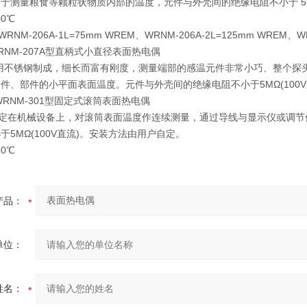
于测量粮食等颗粒状物质内部的温度，元件与外壳间的绝缘电阻不小于 5MΩ
00℃
RNM-206A-1L=75mm WREM、WRNM-206A-2L=125mm WREM、WR
RNM-207A型直柄式小直径表面热电偶
是用不锈钢制成，细长而富有刚度，测量端部的感温元件非常小巧、整个探
件、部件的小平面表面温度。元件与外壳间的绝缘电阻不小于5MΩ(100V直
WRNM-301型固定式滚筒表面热电偶
固定在机械设备上，对滚筒表面温度作连续测量，通过导线与显示仪或调
于5MΩ(100V直流)。安装方法由用户自定。
50℃
产品：
单位：
姓名：