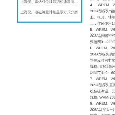
上海仪川雷达料位计其结构通常由以下部分组成
4、 WREM、
202A型探头
上海仪川电磁流量计按显示方式分类
皿、模具、轴承
上，连续使用1
5、WREM、W
203A型端部
温范围0～250
6、WREM、W
204A型探头
热响应时间非
规格: 直径2毫
测温范围:0～6
7、WREM、W
205A型探头
机狭缝测温。元
规格: WRM-205
8、WREM、W
206A型探头