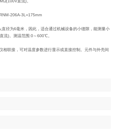
(100V直流)。
NM-206A-3L=175mm
头直径为6毫米，因此，适合通过机械设备的小缝隙，能测量小
流)。测温范围:0～600℃。
节仪相联接，可对温度参数进行显示或直接控制。元件与外壳间