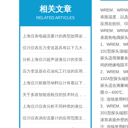
相关文章
WREM、WR
表面温度，以
RELATED ARTICLES
应用在纺织、
WREM、WR
上海仪表电磁流量计的典型故障诊断及处理方法
表面热电偶探头
1、WREM、W
仪川仪表压力变送器具有以下几大技术特点
101型探头顶
探头适用测量各
分析上海仪川超声波液位计的安装原理
间的绝缘电阻不小
压力变送器在石油化工行业的应用说明
2、WREM、W
102A型探头
上海仪川射频导纳料位计有着以下几大技术特点
探头适合测量铸
围:0～600℃。
关于多路智能巡检仪的技术特点，你怎么看呢？
注: 连续使用时
3、WREM、W
上海仪川仪表分析不同种类的液位变送器
201型探头端
仪川仪表涡街流量计的应用范围主要包括以下几个方面
滚筒表面外壁的
注: 连续使用时