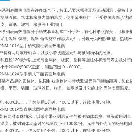
NM系列表面热电偶在许多场合下，按工艺要求需作现场流动测温，是按
及测量液体、气体和橡胶内部的温度，使用范围很广，不受物体表面形状
印染、造纸、塑料、橡胶等工业部门。
NM系列表面热电偶分手柄式和直柄式二种手杆，有七种形状探头，可根据
采用镍铬-镍硅、镍铬-铜镍材料作感温元件，分度号为E型和K型，热响应时间
RNM-101A型手柄式圆柱表面热电偶
端部装有两对滚珠轴承，以减小带状测温元件与被测物体的磨擦。
种直径130毫米以上光滑金属体、橡胶、塑料等圆柱体和滚筒表面及外壁
于20MΩ(500V直流)，测温范围:0～600℃。
RNM-102A型手柄式平面表面热电偶
端部装有凸起的圆柱体、以限制被测物体与带状测温元件间接触距离，防止
模、平面、墙面、玻璃器皿、模具、轴承以及其它静止的固体表面温度。元件
间: 400℃以上，连续使用1分钟。400℃以下，连续使用3分钟。
RNM-201A型直柄式圆柱表面热电偶
部装有两对滚珠轴承，以减小带状测温元件与被测物体磨擦。探头适用测量
温度，被测物体动态时的线速度小于100米/分。元件与外壳间的绝缘电阻不小于
间: 400℃以上，连续使用1分钟。400℃以下，连续使用3分钟。