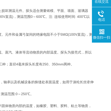
在线交流
防止损坏测温元件。探头适合测量铸模、平面、墙面、玻璃器
流)，测温范围0～600℃。注: 连续使用时间: 400℃以
电话
元件和金属弓架间的绝缘电阻不小于5MΩ(100V直流)，测
微信扫一扫
气流、蒸汽、液体等流动物质的内部温度。探头为接壳式，所以
m三种；直径4毫米探头长度有250、350mm两种。
具，轴承以及机械设备的狭缝处表面温度，如用于涤纶长丝牵伸
5mm。测温范围:0～250℃。
量半固体物质内部的温度，如橡胶、塑料、胶料、粘土等物质，