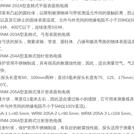
WRNM-202A型直柄式平面表面热电偶
端部装有凸起的圆柱体，以限制被测物体与带状测温元件间的接触距离，
以及其它静止的固体表面温度。元件与外壳间的绝缘电阻不小于20MΩ(500V直
分钟。400℃以下，连续使用3分钟。
RNM-203A型直柄式、弓形表面热电偶
带有弓状的探头，测量滚轴、管道、圆柱体、凸缘和极其弯曲的物体表面温度。
℃。
RNM-204A型直柄式指针形热电偶
的保护管用不锈钢制成，具有很高的耐腐蚀性能，因此，适合测量空气、
常快。
米探头长度有50、100mm两种；直径3毫米探头长度有75、125、175m
00℃。
RNM-205A型直柄式薄片形表面热电偶
呈薄片状，厚度仅1毫米左右，因此适合通过狭小的缝隙，它可用来测量模
件与外壳间的绝缘电阻不小于5MΩ(100V直流)。
A-1 L=40.5mm; WRM-205A-2 L=90.5mm; WRM-205A-3 L=104.
RNM-206A型直柄式注射形热电偶
呈注射针状，保护管用不锈钢制成，有良好的耐腐蚀性能。探头适用于测