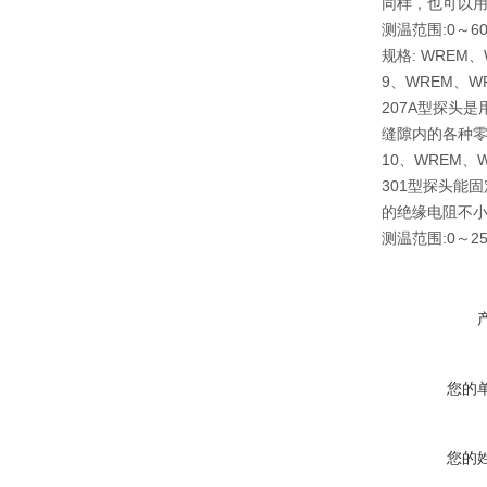
同样，也可以用
测温范围:0～6
规格: WREM、W
9、WREM、W
207A型探头
缝隙内的各种零
10、WREM、
301型探头能
的绝缘电阻不小
测温范围:0～2
您的
您的