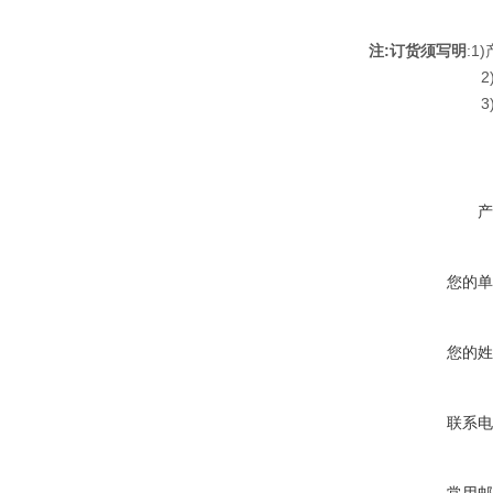
注:订货须写明
:1
2)总
3)分度号打
产
您的单
您的姓
联系电