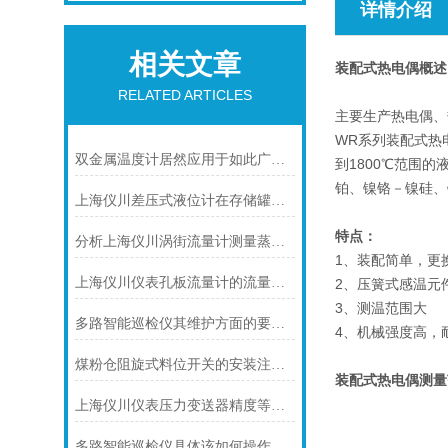
详情介绍
相关文章
装配式热电偶
概述
RELATED ARTICLES
主要生产热电偶、
WR系列装配式热
双金属温度计居然应用于如此广泛的领域
到1800℃范围
铂、镍铬－镍硅、
上海仪川差压式液位计在存储罐液位测量的应用
特点：
分析上海仪川涡街流量计测量蒸汽的三种方式
1、装配简单，更
上海仪川仪表孔板流量计的流量计算公式
2、压簧式感温元
3、测温范围大
多路智能巡检仪其维护方面的要点是什么？
4、机械强度高，
煤粉仓阻旋式料位开关的安装注意事项
装配式热电偶
测
量
上海仪川仪表压力变送器精度等级的划分方法
多路智能巡检仪具体该如何操作呢？