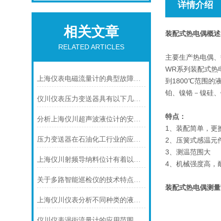
详情介绍
相关文章
装配式热电偶
概述
RELATED ARTICLES
主要生产热电偶、
WR系列装配式热
上海仪表电磁流量计的典型故障诊断及处理方法
到1800℃范围
铂、镍铬－镍硅、
仪川仪表压力变送器具有以下几大技术特点
特点：
分析上海仪川超声波液位计的安装原理
1、装配简单，更
压力变送器在石油化工行业的应用说明
2、压簧式感温元
3、测温范围大
上海仪川射频导纳料位计有着以下几大技术特点
4、机械强度高，
关于多路智能巡检仪的技术特点，你怎么看呢？
装配式热电偶
测
量
上海仪川仪表分析不同种类的液位变送器
仪川仪表涡街流量计的应用范围主要包括以下几个方面