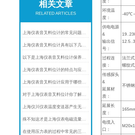
度：
相关文章
环境温
RELATED ARTICLES
-40℃
度：
供电电源
上海仪表音叉料位计的常见问题及其解决方法
&
19..2
输出信
12.5.
上海仪表音叉料位计具有以下几个主要的用途
号：
以下是上海仪表音叉料位计保养的技巧
过程连
法兰式：D
接：
螺纹式：R
上海仪表音叉料位计的特点与应用的解析
传感探头
&
上海仪表音叉料位计应用于哪些领域呢？
不锈钢
延展材
对于上海仪表音叉料位计你了解多少呢？
质：
延展长
上海仪川仪表温度变送器产生无输出的原因及解决方法
165mm
度：
殊不知这才是上海仪表电磁流量计的功能所在
电缆入
M20x1
口：
在使用压力表的过程中常见的三个问题及解决方法