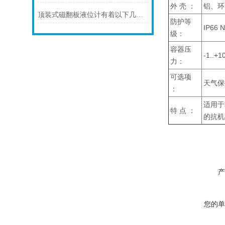
外 壳 ：
铝、环
顶装式磁翻板液位计有着以下几大技术特点
防护等
IP66 
级：
容器压
-1..+1
力：
可选项
天气保
：
适用于
特 点 ：
的抗机
产
您的单