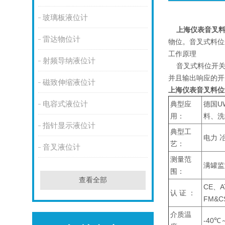
玻璃板液位计
上海仪表音叉
雷达物位计
物位。音叉式料位
工作原理
射频导纳液位计
音叉式料位开关在
并且输出响应的开
磁致伸缩液位计
上海仪表音叉料位
电容式液位计
典型应
德国U
用：
料、洗
指针显示液位计
典型工
电力 
艺：
音叉液位计
测量范
满罐监
围：
查看全部
CE、AT
认 证 ：
FM&CSA
介质温
-40℃