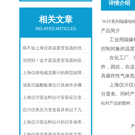
详情介绍
相关文章
WZP
系列隔爆铂
RELATED ARTICLES
产品简介
工业用隔爆
殊不知上海仪表温度变送器的优势是这样的
控制对象的温度
在化工厂、
没想到！这才是温度变送器的应用特点！
炸，因此，在这
上海仪表电磁流量计的典型故障诊断及处理方法
具爆炸性气体危
上海仪川仪
顶装式磁翻板液位计其操作步骤可分为四个阶段
分度表。同时产品符
上海仪川雷达料位计安装应注意的7个问题
站对产品的图样、
仪川仪表压力变送器具有以下几大技术特点
上海仪川雷达料位计的日常保养需围绕以下几点
产
上海仪表温度变送器在安装方面有什么要领