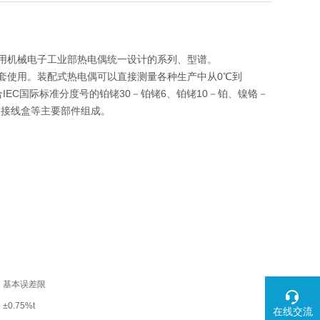
采用机械电子工业部热电偶统一设计的系列、型谱。
套使用。装配式热电偶可以直接测量各种生产中从0℃到
EC国际标准分度号的铂铑30－铂铑6、铂铑10－铂、镍铬－
和接线盒等主要部件组成。
基本误差限
±0.75%t
在线交流