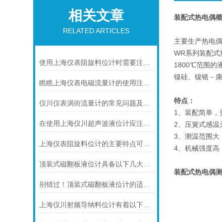
相关文章
装配式热电偶
RELATED ARTICLES
主要生产热电偶
WR系列装配
使用上海仪表阻旋料位计时需要注意的一些事项
1800℃范围
镍硅、镍铬－
瞧瞧上海仪表电磁流量计的使用注意事项
特点：
仪川仪表涡街流量计的常见问题及解决方法如下
1、装配简单，
在使用上海仪川超声波液位计应注间的现场条件
2、压簧式感温
3、测温范围大
上海仪表阻旋料位计的主要特点可归纳如下
4、机械强度高
顶装式磁翻板液位计具备以下几大主要特点
装配式热电偶
别错过！顶装式磁翻板液位计的适用版图，一文解锁核心场景
上海仪川射频导纳料位计有着以下几大技术特点