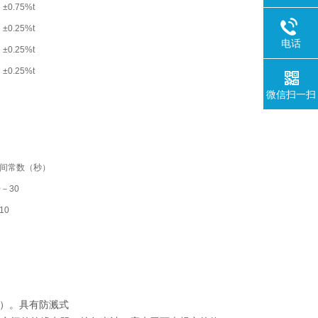
±0.75%t
±0.25%t
电话
±0.25%t
±0.25%t
微信扫一扫
间常数（秒）
0－30
10
V）。具有防溅式