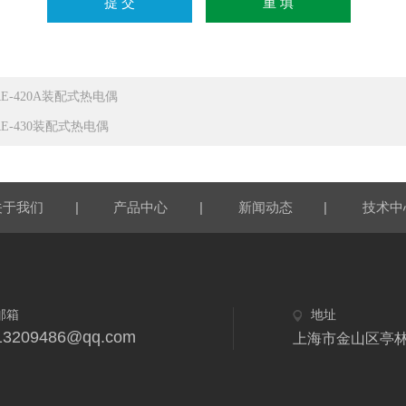
RE-420A装配式热电偶
RE-430装配式热电偶
|
|
|
关于我们
产品中心
新闻动态
技术中
邮箱
地址
13209486@qq.com
上海市金山区亭林