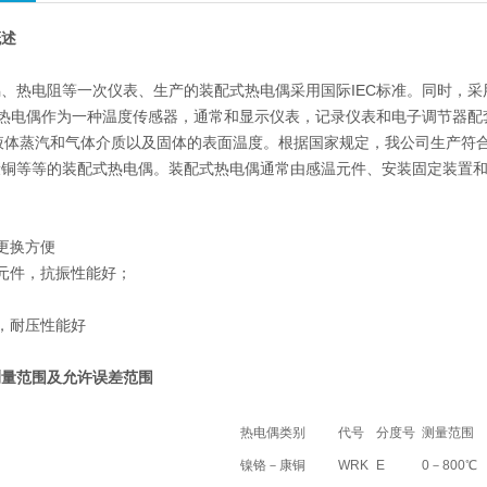
概述
、热电阻等一次仪表、生产的装配式热电偶采用国际IEC标准。同时，
式热电偶作为一种温度传感器，通常和显示仪表，记录仪表和电子调节器配
的液体蒸汽和气体介质以及固体的表面温度。根据国家规定，我公司生产符合I
康铜等等的装配式热电偶。装配式热电偶通常由感温元件、安装固定装置
更换方便
元件，抗振性能好；
，耐压性能好
测
量范围及允许误差范围
热电偶类别
代号
分度号
测量范围
镍铬－康铜
WRK
E
0－800℃