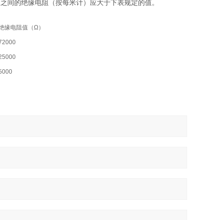
极之间的绝缘电阻（按每米计）应大于下表规定的值。
绝缘电阻值（Ω）
72000
25000
5000