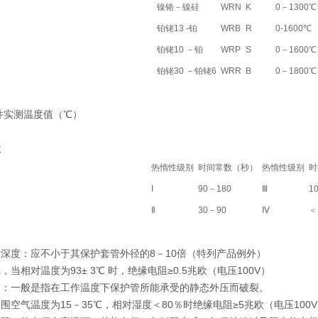
镍铬－镍硅
WRN
K
0－1300℃
铂铑13 -铂
WRB
R
0-1600℃
铂铑10 －铂
WRP
S
0－1600℃
铂铑30 －铂铑6
WRR
B
0－1800℃
件实测温度值（℃）
数
热惰性级别
时间常数（秒）
热惰性级别
时
Ⅰ
90－180
Ⅲ
1
Ⅱ
30－90
Ⅳ
＜
深度：应不小于其保护套管外径的8－10倍（特列产品例外）
当相对温度为93± 3℃ 时，绝缘电阻≥0.5兆欧（电压100V）
力：一般是指在工作温度下保护管所能承受的静态外压而破裂。
围空气温度为15－35℃，相对湿度＜80％时绝缘电阻≥5兆欧（电压100