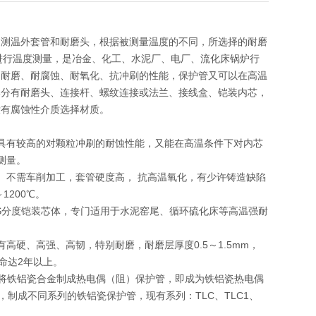
为测温外套管和耐磨头，根据被测量温度的不同，所选择的耐磨
内进行温度测量，是冶金、化工、水泥厂、电厂、流化床锅炉行
的耐磨、耐腐蚀、耐氧化、抗冲刷的性能，保护管又可以在高温
部分有耐磨头、连接杆、螺纹连接或法兰、接线盒、铠装内芯，
没有腐蚀性介质选择材质。
具有较高的对颗粒冲刷的耐蚀性能，又能在高温条件下对内芯
测量。
。不需车削加工，套管硬度高， 抗高温氧化，有少许铸造缺陷
1200℃。
或S分度铠装芯体，专门适用于水泥窑尾、循环硫化床等高温强耐
硬、高强、高韧，特别耐磨，耐磨层厚度0.5～1.5mm，
命达2年以上。
金，将铁铝瓷合金制成热电偶（阻）保护管，即成为铁铝瓷热电偶
制成不同系列的铁铝瓷保护管，现有系列：TLC、TLC1、