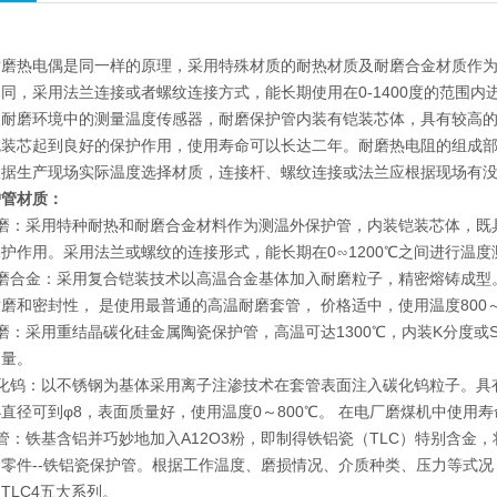
耐磨热电偶是同一样的原理，采用特殊材质的耐热材质及耐磨合金材质作
同，采用法兰连接或者螺纹连接方式，能长期使用在0-1400度的范围
及耐磨环境中的测量温度传感器，耐磨保护管内装有铠装芯体，具有较高
铠装芯起到良好的保护作用，使用寿命可以长达二年。耐磨热电阻的组成
根据生产现场实际温度选择材质，连接杆、螺纹连接或法兰应根据现场有
护管材质：
耐磨：采用特种耐热和耐磨合金材料作为测温外保护管，内装铠装芯体，既
护作用。采用法兰或螺纹的连接形式，能长期在0∽1200℃之间进行温度
磨合金：采用复合铠装技术以高温合金基体加入耐磨粒子，精密熔铸成型
磨和密封性， 是使用最普通的高温耐磨套管， 价格适中，使用温度800～
磨：采用重结晶碳化硅金属陶瓷保护管，高温可达1300℃，内装K分度
测量。
化钨：以不锈钢为基体采用离子注渗技术在套管表面注入碳化钨粒子。具有高
直径可到φ8，表面质量好，使用温度0～800℃。 在电厂磨煤机中使用寿
管：铁基含铝并巧妙地加入A12O3粉，即制得铁铝瓷（TLC）特别含
零件--铁铝瓷保护管。根据工作温度、磨损情况、介质种类、压力等式况，
、TLC4五大系列。