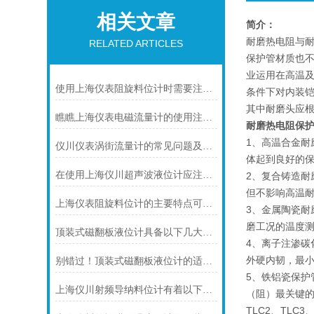
相关文章
简介：
耐磨热电阻与
RELATED ARTICLES
保护管材质也不
业运用在高温
使用上海仪表阻旋料位计时需要注意的一些事项
条件下对内装
其中耐磨头应
瞧瞧上海仪表电磁流量计的使用注意事项
耐磨热电阻保
1、高温合金
仪川仪表涡街流量计的常见问题及解决方法如下
体起到良好的保
在使用上海仪川超声波液位计应注间的现场条件
2、复合铸造耐
但不影响高温耐
上海仪表阻旋料位计的主要特点可归纳如下
3、金属陶瓷耐
磨工况的温度
顶装式磁翻板液位计具备以下几大主要特点
4、离子注渗碳
外硬内韧，最小
别错过！顶装式磁翻板液位计的适用版图，一文解锁核心场景
5、铁铝瓷保护
上海仪川射频导纳料位计有着以下几大技术特点
（阻）最关键的
TLC2、TLC3