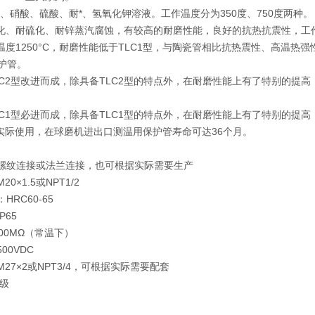
酸、硝酸、硫酸、耐*、氢氧化钾溶液。工作温度分为350度、750度两种。
氧化、耐硫化、耐锌蒸汽腐蚀，有较高的耐磨性能，良好的抗热抗震性，工作
作温度1250°C，耐磨性能低于TLC1型，与陶瓷管相比抗热震性、高温热强
护管。
TLC2型改进而成，除具备TLC2型的特点外，在耐磨性能上有了特别的提
TLC1型必进而成，除具备TLC1型的特点外，在耐磨性能上有了特别的提
。经实际使用，在球磨机进出口测温用保护管寿命可达36个月。
螺纹连接或法兰连接，也可根据实际需要生产
20×1.5或NPT1/2
：HRC60-65
：IP65
100MΩ（常温下）
500VDC
M27×2或NPT3/4，可根据实际需要配套
I级