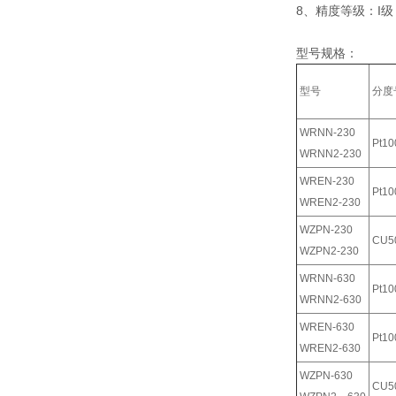
8、精度等级：I级
型号规格：
型号
分度
WRNN-230
Pt10
WRNN2-230
WREN-230
Pt10
WREN2-230
WZPN-230
CU5
WZPN2-230
WRNN-630
Pt10
WRNN2-630
WREN-630
Pt10
WREN2-630
WZPN-630
CU5