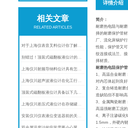
详情介绍
相关文章
简介：
耐磨热电阻与耐磨
RELATED ARTICLES
择的耐磨保护管材
厂、流化床锅炉行
对于上海仪表音叉料位计你了解多少呢？
性能，保护管又可
纹连接或法兰、接
别错过！顶装式磁翻板液位计的适用版图，一文解锁核心场景
择材质。
耐磨热电阻保护管
上海仪川射频导纳料位计具有怎样的特点呢？
1、高温合金耐磨
上海仪川超声波液位计在化工行业中的应用优势
对内芯体起到良好
2、复合铸造耐磨
顶装式磁翻板液位计具备以下几大主要特点
造缺陷但不影响高
3、金属陶瓷耐磨
上海仪川差压式液位计在存储罐液位测量的应用
高温强耐磨工况的
4、离子注渗碳化
安装仪川仪表液位变送器前的关键步骤，确保设备运行无忧！
1.5mm，外硬内
双金属温度计的安装需要小心翼翼的！