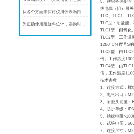
5、铁铝瓷保护管
热电偶（阻）最关
从各个方面来探讨仪川仪表涡街流量计的技术特点
TLC、TLC1、T
TLC型：耐盐酸
为正确使用阻旋料位计，选购时应注意以下几点
TLC1型：耐氧
TLC2型：工作温
1250°C分度号
TLC3型：由T
倍。工作温度1300
TLC4型：由T
倍，工作温度11
技术参数：
1、连接方式：螺
2、电气出口：M2
3、耐磨头硬度：
4、防护等级：I
5、绝缘电阻>1
6、试验电压：5
7、连接尺寸：M