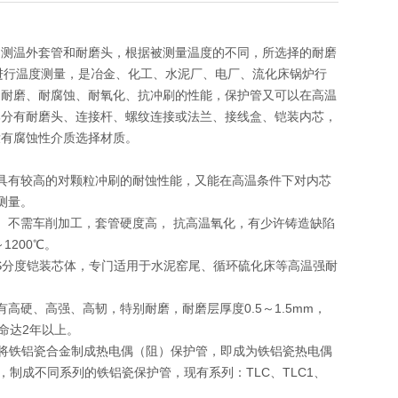
为测温外套管和耐磨头，根据被测量温度的不同，所选择的耐磨
内进行温度测量，是冶金、化工、水泥厂、电厂、流化床锅炉行
的耐磨、耐腐蚀、耐氧化、抗冲刷的性能，保护管又可以在高温
部分有耐磨头、连接杆、螺纹连接或法兰、接线盒、铠装内芯，
没有腐蚀性介质选择材质。
具有较高的对颗粒冲刷的耐蚀性能，又能在高温条件下对内芯
测量。
。不需车削加工，套管硬度高， 抗高温氧化，有少许铸造缺陷
1200℃。
或S分度铠装芯体，专门适用于水泥窑尾、循环硫化床等高温强耐
硬、高强、高韧，特别耐磨，耐磨层厚度0.5～1.5mm，
命达2年以上。
金，将铁铝瓷合金制成热电偶（阻）保护管，即成为铁铝瓷热电偶
制成不同系列的铁铝瓷保护管，现有系列：TLC、TLC1、