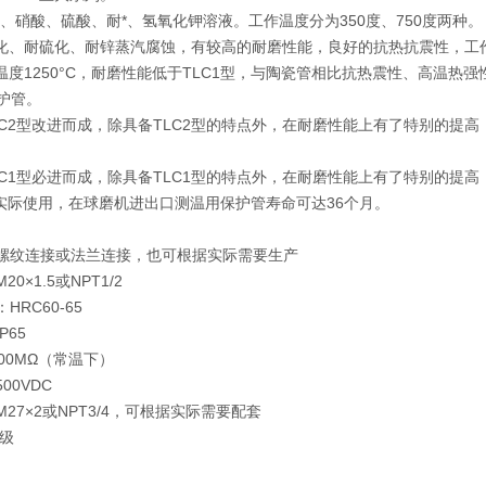
酸、硝酸、硫酸、耐*、氢氧化钾溶液。工作温度分为350度、750度两种。
氧化、耐硫化、耐锌蒸汽腐蚀，有较高的耐磨性能，良好的抗热抗震性，工作
作温度1250°C，耐磨性能低于TLC1型，与陶瓷管相比抗热震性、高温热强
护管。
TLC2型改进而成，除具备TLC2型的特点外，在耐磨性能上有了特别的提
TLC1型必进而成，除具备TLC1型的特点外，在耐磨性能上有了特别的提
。经实际使用，在球磨机进出口测温用保护管寿命可达36个月。
螺纹连接或法兰连接，也可根据实际需要生产
20×1.5或NPT1/2
：HRC60-65
：IP65
100MΩ（常温下）
500VDC
M27×2或NPT3/4，可根据实际需要配套
I级