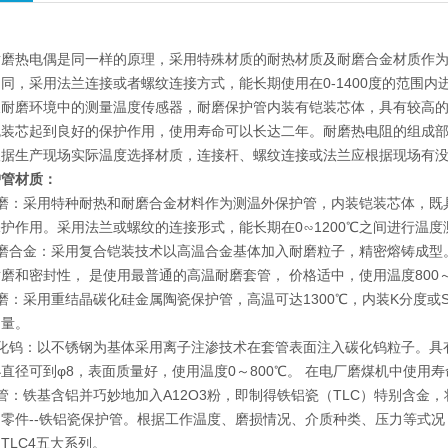
耐磨热电偶是同一样的原理，采用特殊材质的耐热材质及耐磨合金材质作
同，采用法兰连接或者螺纹连接方式，能长期使用在0-1400度的范围
及耐磨环境中的测量温度传感器，耐磨保护管内装有铠装芯体，具有较高
铠装芯起到良好的保护作用，使用寿命可以长达二年。耐磨热电阻的组成
根据生产现场实际温度选择材质，连接杆、螺纹连接或法兰应根据现场有
护管材质：
耐磨：采用特种耐热和耐磨合金材料作为测温外保护管，内装铠装芯体，既
护作用。采用法兰或螺纹的连接形式，能长期在0∽1200℃之间进行温度
磨合金：采用复合铠装技术以高温合金基体加入耐磨粒子，精密熔铸成型
磨和密封性， 是使用最普通的高温耐磨套管， 价格适中，使用温度800～
磨：采用重结晶碳化硅金属陶瓷保护管，高温可达1300℃，内装K分度
测量。
化钨：以不锈钢为基体采用离子注渗技术在套管表面注入碳化钨粒子。具有高
直径可到φ8，表面质量好，使用温度0～800℃。 在电厂磨煤机中使用寿
管：铁基含铝并巧妙地加入A12O3粉，即制得铁铝瓷（TLC）特别含
零件--铁铝瓷保护管。根据工作温度、磨损情况、介质种类、压力等式况，
、TLC4五大系列。