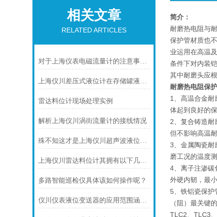
相关文章
简介：
耐磨热电阻与
RELATED ARTICLES
保护管材质也不
业运用在高温
对于上海仪表电磁流量计的注意事项，你可知晓！
条件下对内装
其中耐磨头应
上海仪川差压式液位计在存储罐液位测量的应用
耐磨热电阻保
1、高温合金
雷达料位计现场处理实例
体起到良好的保
解析上海仪川涡街流量计的接线情况
2、复合铸造耐
但不影响高温耐
殊不知这才是上海仪川超声波液位计的四大性能特点
3、金属陶瓷耐
磨工况的温度
上海仪川雷达料位计其拥有以下几大特点
4、离子注渗碳
外硬内韧，最小
多路智能巡检仪具体该如何操作呢？
5、铁铝瓷保护
仪川仪表液位变送器的应用范围涵盖了多个行业和领域
（阻）最关键的
TLC2、TLC3