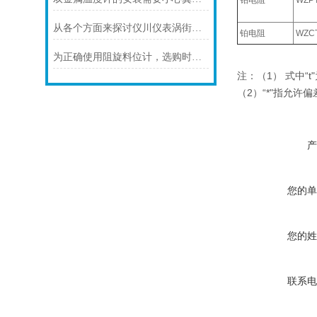
铂电阻
WZP
从各个方面来探讨仪川仪表涡街流量计的技术特点
铂电阻
WZC
为正确使用阻旋料位计，选购时应注意以下几点
注：（1） 式中“
（2）“*"指允许
产
您的单
您的姓
联系电