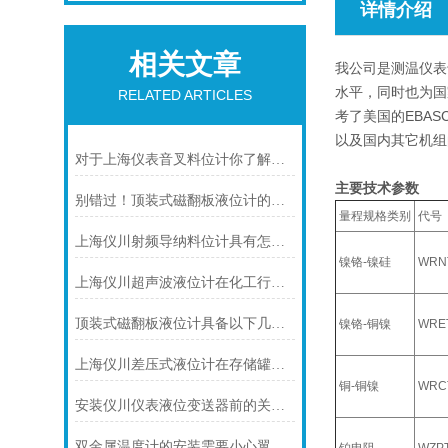
详情介绍
相关文章
我公司是测温仪表
水平，同时也为国
RELATED ARTICLES
考了美国的EBA
以及国内其它机组
对于上海仪表音叉料位计你了解多少呢？
主要技术参数
别错过！顶装式磁翻板液位计的适用版图，一文解锁核心场景
量程规格类别
代号
上海仪川射频导纳料位计具有怎样的特点呢？
镍铬-镍硅
WRN
上海仪川超声波液位计在化工行业中的应用优势
顶装式磁翻板液位计具备以下几大主要特点
镍铬-铜镍
WRE
上海仪川差压式液位计在存储罐液位测量的应用
铜-铜镍
WRC
安装仪川仪表液位变送器前的关键步骤，确保设备运行无忧！
双金属温度计的安装需要小心翼翼的！