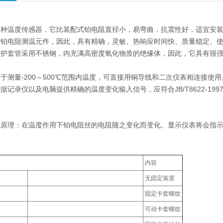
种温度传感器，它比装配式铂电阻直径小，易弯曲，抗震性好，适宜安装
进铂电阻测温元件，因此，具有精确，灵敏、热响应时间快、质量稳定、
保护套管采用不锈钢，内充满高密度氧化物质的绝缘体，因此，它具有很
于测量-200～500℃范围内温度，可直接用铜导线和二次仪表相连接
据记录仪以及电脑提供精确的温度变化输入信号，应符合JB/T8622-199
作原理：在温度作用下铂电阻丝的电阻随之变化而变化。显示仪表将会指
内容
无固定装置
固定卡套螺纹
可动卡套螺纹