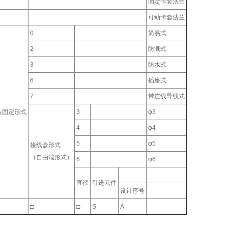
固定卡套法兰
可动卡套法兰
0
简易式
2
防溅式
3
防水式
6
插座式
7
带连线导线式
装固定形式
3
φ3
4
φ4
5
φ5
接线盒形式
（自由端形式）
6
φ6
直径
引进元件
设计序号
□
□
S
A