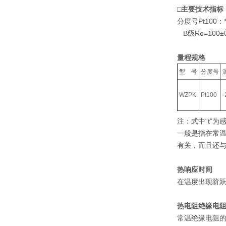
□主要技术指标
分度号Pt100：*
B级Ro=100±0
量程规格
型 号
分度号
WZPK
Pt100
注：式中“t”
一般是指在常温
有关，而且还
热响应时间
在温度出现阶跃
热电阻绝缘电
常温绝缘电阻的