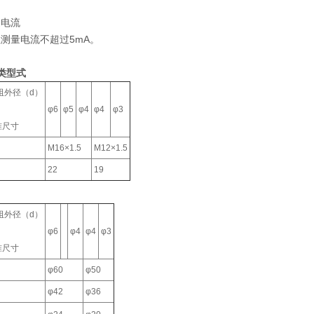
过电流
测量电流不超过5mA。
类型式
径（d）
φ6
φ5
φ4
φ4
φ3
准尺寸
M16×1.5
M12×1.5
22
19
径（d）
φ6
φ4
φ4
φ3
准尺寸
φ60
φ50
φ42
φ36