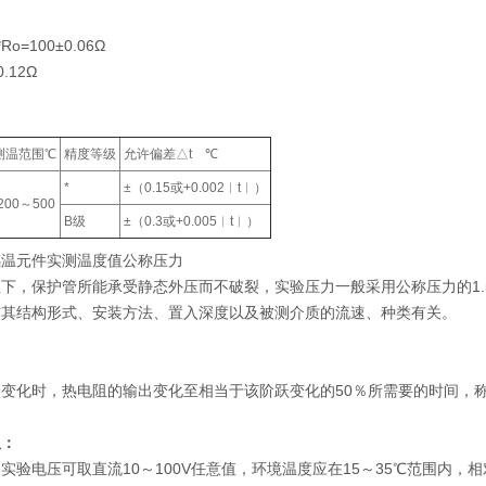
Ro=100±0.06Ω
.12Ω
测温范围℃
精度等级
允许偏差△t ℃
*
±（0.15或+0.002︱t︱）
-200～500
B级
±（0.3或+0.005︱t︱）
为感温元件实测温度值公称压力
下，保护管所能承受静态外压而不破裂，实验压力一般采用公称压力的1
与其结构形式、安装方法、置入深度以及被测介质的流速、种类有关。
变化时，热电阻的输出变化至相当于该阶跃变化的50％所需要的时间，称为
阻：
实验电压可取直流10～100V任意值，环境温度应在15～35℃范围内，相