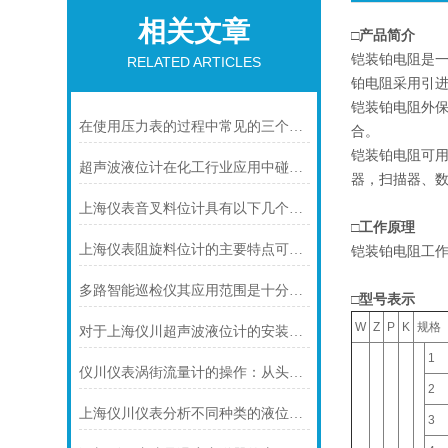
相关文章
□产品简介
铠装铂电阻是一
RELATED ARTICLES
铂电阻采用引
铠装铂电阻外
在使用压力表的过程中常见的三个问题及解决方法
合。
铠装铂电阻可用
超声波液位计在化工行业应用中碰到的常见问题及解决方案
器，扫描器、数
上海仪表音叉料位计具有以下几个主要的用途
□工作原理
上海仪表阻旋料位计的主要特点可归纳如下
铠装铂电阻工
多路智能巡检仪其应用范围是十分广泛的
□型号表示
W
Z
P
K
规格
对于上海仪川超声波液位计的安装原理你可知晓！
1
仪川仪表涡街流量计的操作：从头开始学
2
上海仪川仪表分析不同种类的液位变送器
3