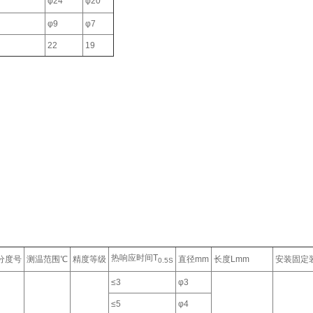
φ24
φ20
φ9
φ7
22
19
热响应时间T
分度号
测温范围℃
精度等级
直径mm
长度Lmm
安装固定
0.5S
≤3
φ3
≤5
φ4