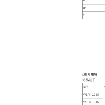
1
do
S
□型号规格
简易端子
型号
WZPK-103S
WZPK-104S