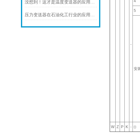
4
没想到！这才是温度变送器的应用特点！
5
压力变送器在石油化工行业的应用说明
-
安
W
Z
P
K
-
□