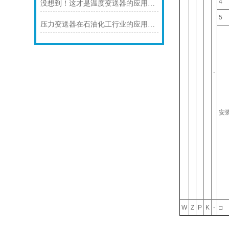
4
没想到！这才是温度变送器的应用特点！
5
压力变送器在石油化工行业的应用说明
-
安
W
Z
P
K
-
□