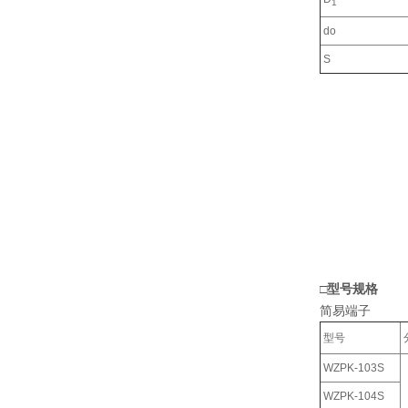
1
do
S
□型号规格
简易端子
型号
WZPK-103S
WZPK-104S