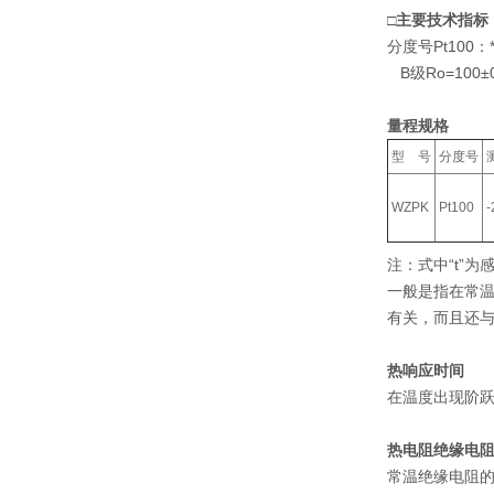
□主要技术指标
分度号Pt100：*
B级Ro=100±0
量程规格
型 号
分度号
WZPK
Pt100
注：式中“t”
一般是指在常温
有关，而且还
热响应时间
在温度出现阶跃
热电阻绝缘电
常温绝缘电阻的