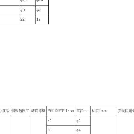
φ24
φ20
φ9
φ7
22
19
热响应时间T
分度号
测温范围℃
精度等级
直径mm
长度Lmm
安装固定
0.5S
≤3
φ3
≤5
φ4