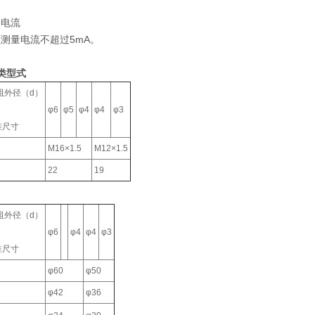
过电流
测量电流不超过5mA。
类型式
径（d）
φ6
φ5
φ4
φ4
φ3
准尺寸
M16×1.5
M12×1.5
22
19
径（d）
φ6
φ4
φ4
φ3
准尺寸
φ60
φ50
φ42
φ36