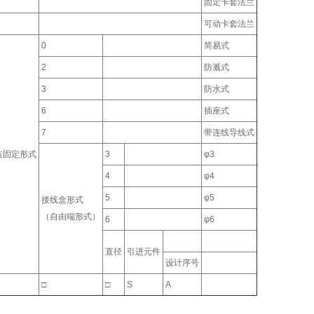
固定卡套法兰
可动卡套法兰
0
简易式
2
防溅式
3
防水式
6
插座式
7
带连线导线式
装固定形式
3
φ3
4
φ4
5
φ5
接线盒形式
（自由端形式）
6
φ6
直径
引进元件
设计序号
□
□
S
A