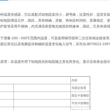
种温度传感器，它比装配式铂电阻直径小，易弯曲，抗震性好，适宜安装
进铂电阻测温元件，因此，具有精确，灵敏、热响应时间快、质量稳定、
保护套管采用不锈钢，内充满高密度氧化物质的绝缘体，因此，它具有很
于测量-200～500℃范围内温度，可直接用铜导线和二次仪表相连接
据记录仪以及电脑提供精确的温度变化输入信号，应符合JB/T8622-199
作原理：在温度作用下铂电阻丝的电阻随之变化而变化。显示仪表将会指
内容
无固定装置
固定卡套螺纹
可动卡套螺纹