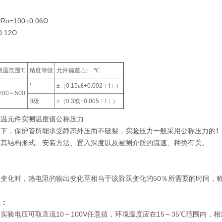
Ro=100±0.06Ω
.12Ω
测温范围℃
精度等级
允许偏差△t ℃
*
±（0.15或+0.002︱t︱）
-200～500
B级
±（0.3或+0.005︱t︱）
为感温元件实测温度值公称压力
下，保护管所能承受静态外压而不破裂，实验压力一般采用公称压力的1
与其结构形式、安装方法、置入深度以及被测介质的流速、种类有关。
变化时，热电阻的输出变化至相当于该阶跃变化的50％所需要的时间，称为
阻：
实验电压可取直流10～100V任意值，环境温度应在15～35℃范围内，相