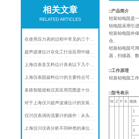
相关文章
□产品简介
铠装铂电阻是一
RELATED ARTICLES
铂电阻采用引
铠装铂电阻外
在使用压力表的过程中常见的三个问题及解决方法
合。
铠装铂电阻可用
超声波液位计在化工行业应用中碰到的常见问题及解决方案
器，扫描器、数
上海仪表音叉料位计具有以下几个主要的用途
□工作原理
上海仪表阻旋料位计的主要特点可归纳如下
铠装铂电阻工
多路智能巡检仪其应用范围是十分广泛的
□型号表示
W
Z
P
K
规格
对于上海仪川超声波液位计的安装原理你可知晓！
1
仪川仪表涡街流量计的操作：从头开始学
2
上海仪川仪表分析不同种类的液位变送器
3