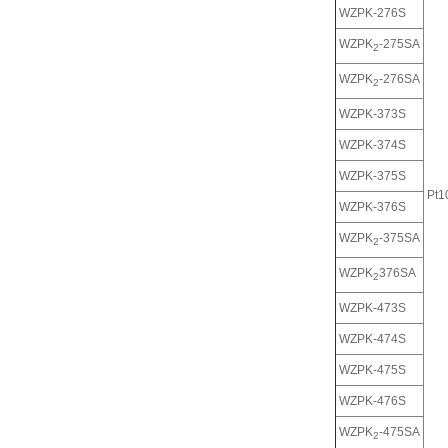
WZPK-276S
WZPK
-275SA
2
WZPK
-276SA
2
WZPK-373S
WZPK-374S
WZPK-375S
Pt1
WZPK-376S
WZPK
-375SA
2
WZPK
376SA
2
WZPK-473S
WZPK-474S
WZPK-475S
WZPK-476S
WZPK
-475SA
2