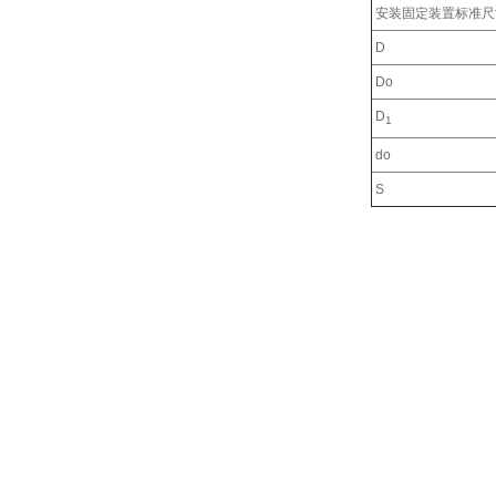
安装固定装置标准尺
D
Do
D
1
do
S