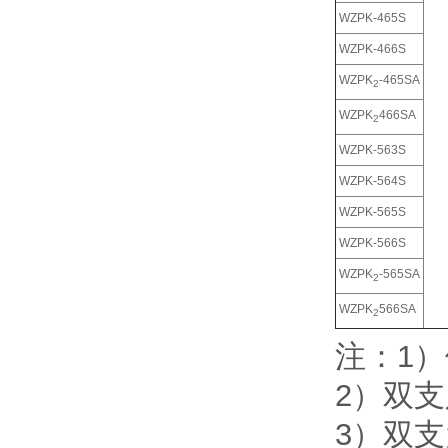
WZPK-465S
WZPK-466S
WZPK
-465SA
2
WZPK
466SA
2
WZPK-563S
WZPK-564S
WZPK-565S
WZPK-566S
WZPK
-565SA
2
WZPK
566SA
2
注：1）
2）双
3）双