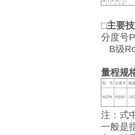
W
Z
P
K
-
□
□主要
分度号Pt
B级Ro=
量程规
型 号
分度号
测
WZPK
Pt100
-20
注：式中
一般是