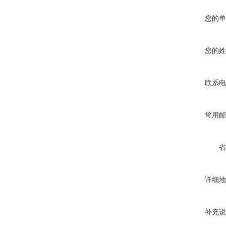
您的单
您的姓
联系电
常用邮
省
详细地
补充说