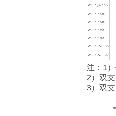
WZPK
476SA
2
WZPK-573S
WZPK-574S
WZPK-575S
WZPK-576S
WZPK
-575SA
2
WZPK
576SA
2
注：1）
2）双
3）双
产