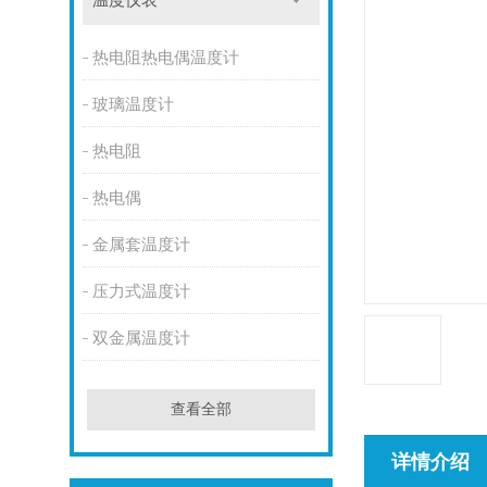
温度仪表
热电阻热电偶温度计
玻璃温度计
热电阻
热电偶
金属套温度计
压力式温度计
双金属温度计
查看全部
详情介绍