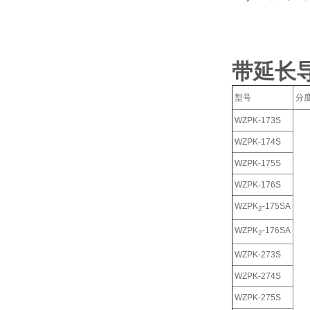
带延长
型号
分
WZPK-173S
WZPK-174S
WZPK-175S
WZPK-176S
WZPK
-175SA
2
WZPK
-176SA
2
WZPK-273S
WZPK-274S
WZPK-275S