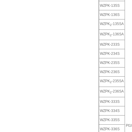
WZPK-135S
WZPK-136S
WZPK
-135SA
2
WZPK
-136SA
2
WZPK-233S
WZPK-234S
WZPK-235S
WZPK-236S
WZPK
-235SA
2
WZPK
-236SA
2
WZPK-333S
WZPK-334S
WZPK-335S
Pt1
WZPK-336S