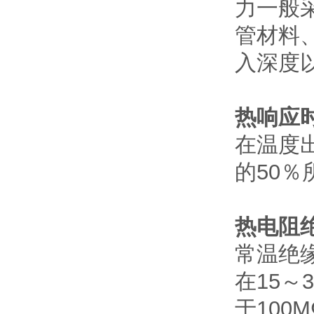
力一般
管材料
入深度
热响应
在温度
的50％
热电阻
常温绝
在15～
于100