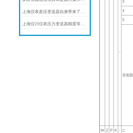
3
4
上海仪表差压变送器自身带来了怎样的功能
5
上海仪川仪表压力变送器精度等级的划分方法
-
安装固
W
Z
P
K
-
□