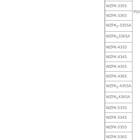
WZPK-335S
Pt1
WZPK-336S
WZPK
-335SA
2
WZPK
336SA
2
WZPK-433S
WZPK-434S
WZPK-435S
WZPK-436S
WZPK
-435SA
2
WZPK
436SA
2
WZPK-533S
WZPK-534S
WZPK-535S
WZPK-536S