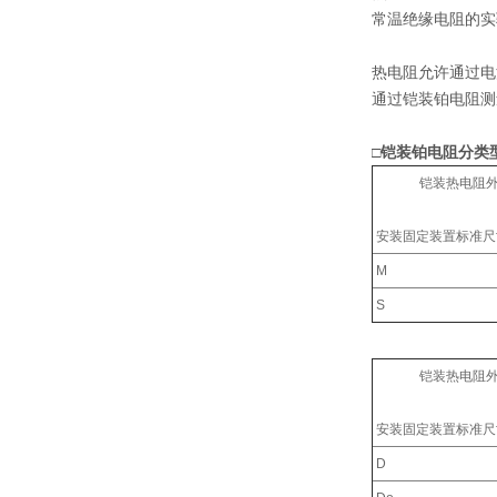
常温绝缘电阻的实
热电阻允许通过电
通过铠装铂电阻测
□铠装铂电阻分类
铠装热电阻外径
安装固定装置标准尺
M
S
铠装热电阻外径
安装固定装置标准尺
D