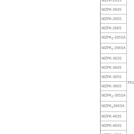
WZPK-263S
WZPK-264S
WZPK-265S
WZPK-266S
WZPK
-265SA
2
WZPK
-266SA
2
WZPK-363S
WZPK-364S
WZPK-365S
Pt1
WZPK-366S
WZPK
-365SA
2
WZPK
366SA
2
WZPK-463S
WZPK-464S