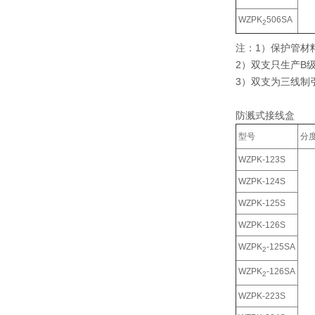
WZPK
506SA
2
注：1）保护管材料
2）双支只生产B
3）双支为三线制
防溅式接线盒
型号
分
WZPK-123S
WZPK-124S
WZPK-125S
WZPK-126S
WZPK
-125SA
2
WZPK
-126SA
2
WZPK-223S