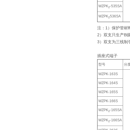
WZPK
-535SA
2
WZPK
536SA
2
注：1）保护管材料
2）双支只生产B
3）双支为三线制
插座式端子
型号
分
WZPK-163S
WZPK-164S
WZPK-165S
WZPK-166S
WZPK
-165SA
2
WZPK
-166SA
2