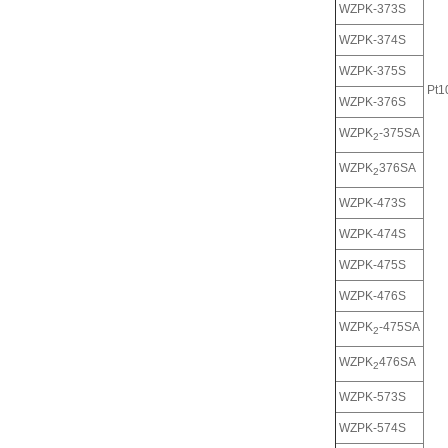
WZPK-373S
WZPK-374S
WZPK-375S
Pt1
WZPK-376S
WZPK
-375SA
2
WZPK
376SA
2
WZPK-473S
WZPK-474S
WZPK-475S
WZPK-476S
WZPK
-475SA
2
WZPK
476SA
2
WZPK-573S
WZPK-574S