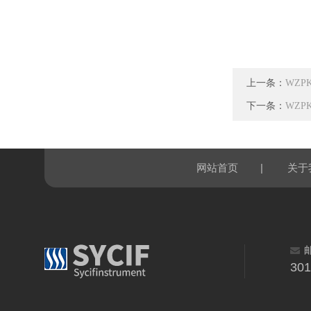
上一条：
WZP
下一条：
WZP
|
网站首页
关于
30