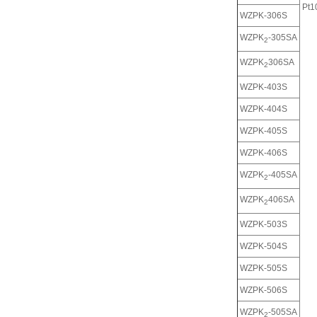
Pt1
WZPK-306S
WZPK
-305SA
2
WZPK
306SA
2
WZPK-403S
WZPK-404S
WZPK-405S
WZPK-406S
WZPK
-405SA
2
WZPK
406SA
2
WZPK-503S
WZPK-504S
WZPK-505S
WZPK-506S
WZPK
-505SA
2