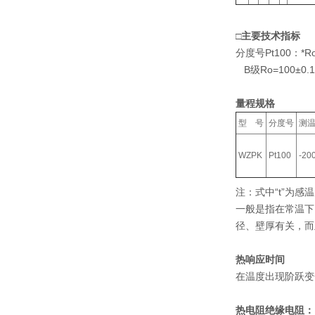
□主要技术指标
分度号Pt100：*Ro
B级Ro=100±0.1
量程规格
型 号
分度号
测
WZPK
Pt100
-20
注：式中“t”为
一般是指在常温下
径、壁厚有关，而
热响应时间
在温度出现阶跃变
热电阻绝缘电阻：