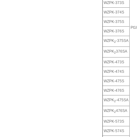
WZPK-373S
WZPK-374S
WZPK-375S
Pt1
WZPK-376S
WZPK
-375SA
2
WZPK
376SA
2
WZPK-473S
WZPK-474S
WZPK-475S
WZPK-476S
WZPK
-475SA
2
WZPK
476SA
2
WZPK-573S
WZPK-574S