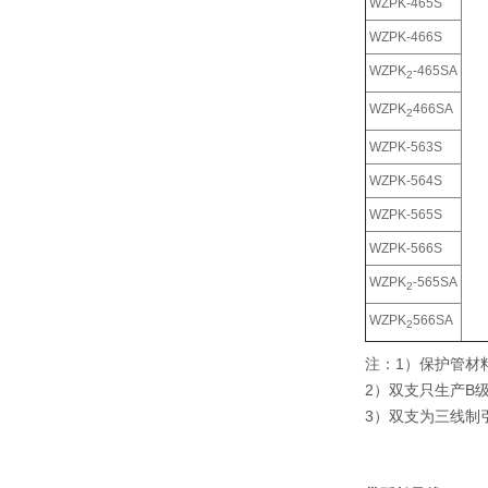
WZPK-465S
WZPK-466S
WZPK
-465SA
2
WZPK
466SA
2
WZPK-563S
WZPK-564S
WZPK-565S
WZPK-566S
WZPK
-565SA
2
WZPK
566SA
2
注：1）保护管材料
2）双支只生产B
3）双支为三线制