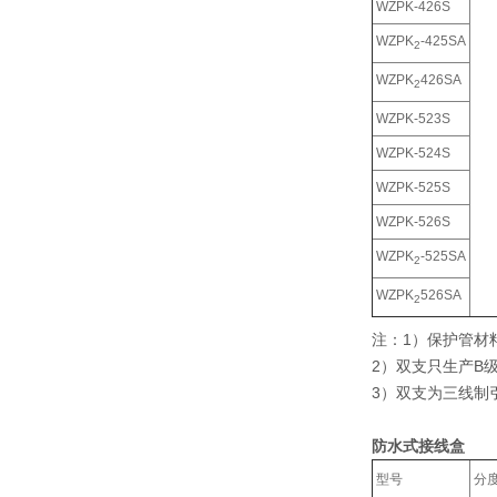
WZPK-426S
WZPK
-425SA
2
WZPK
426SA
2
WZPK-523S
WZPK-524S
WZPK-525S
WZPK-526S
WZPK
-525SA
2
WZPK
526SA
2
注：1）保护管材料
2）双支只生产B
3）双支为三线制
防水式接线盒
型号
分