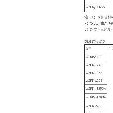
WZPK
506SA
2
注：1）保护管材料
2）双支只生产B
3）双支为三线制
防溅式接线盒
型号
分
WZPK-123S
WZPK-124S
WZPK-125S
WZPK-126S
WZPK
-125SA
2
WZPK
-126SA
2
WZPK-223S