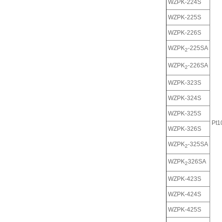
WZPK-224S
WZPK-225S
WZPK-226S
WZPK
-225SA
2
WZPK
-226SA
2
WZPK-323S
WZPK-324S
WZPK-325S
Pt1
WZPK-326S
WZPK
-325SA
2
WZPK
326SA
2
WZPK-423S
WZPK-424S
WZPK-425S