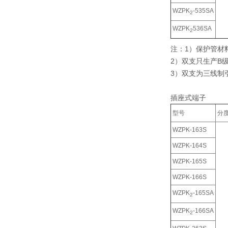
WZPK
-535SA
2
WZPK
536SA
2
注：1）保护管材料
2）双支只生产B
3）双支为三线制
插座式端子
型号
分
WZPK-163S
WZPK-164S
WZPK-165S
WZPK-166S
WZPK
-165SA
2
WZPK
-166SA
2