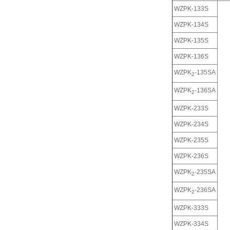
WZPK-133S
WZPK-134S
WZPK-135S
WZPK-136S
WZPK
-135SA
2
WZPK
-136SA
2
WZPK-233S
WZPK-234S
WZPK-235S
WZPK-236S
WZPK
-235SA
2
WZPK
-236SA
2
WZPK-333S
WZPK-334S