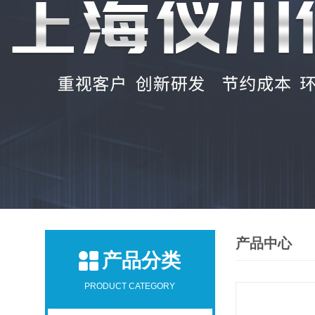
产品中心
产品分类
PRODUCT CATEGORY