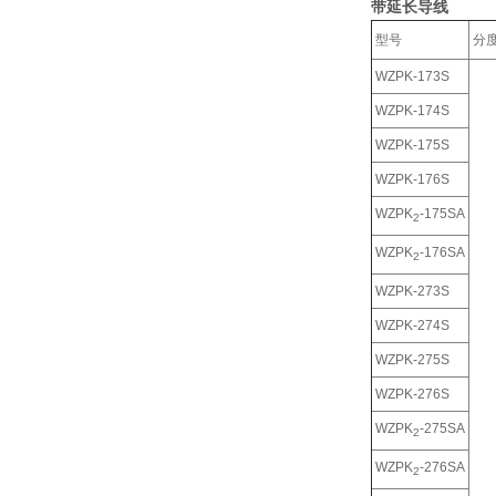
带延长导线
型号
分
WZPK-173S
WZPK-174S
WZPK-175S
WZPK-176S
WZPK
-175SA
2
WZPK
-176SA
2
WZPK-273S
WZPK-274S
WZPK-275S
WZPK-276S
WZPK
-275SA
2
WZPK
-276SA
2