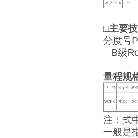
W
Z
P
K
-
□
□主要
分度号Pt
B级Ro=
量程规
型 号
分度号
测
WZPK
Pt100
-20
注：式中
一般是