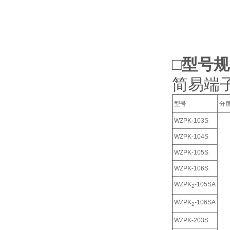
□型号
简易端
型号
分
WZPK-103S
WZPK-104S
WZPK-105S
WZPK-106S
WZPK
-105SA
2
WZPK
-106SA
2
WZPK-203S