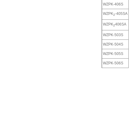
WZPK-406S
WZPK
-405SA
2
WZPK
406SA
2
WZPK-503S
WZPK-504S
WZPK-505S
WZPK-506S
WZPK
-505SA
2
WZPK
506SA
2
注：1）
2）双
3）双