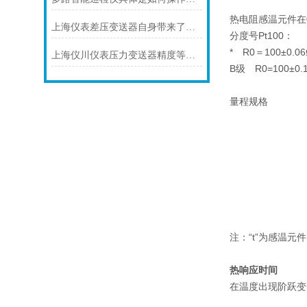
热电阻感温元件在
上海仪表差压变送器自身带来了怎样的功能
分度号Pt100：
* R0＝100±0.06
上海仪川仪表压力变送器精度等级的划分方法
B级 R0=100±0.
量程规格
注：“t”为感温元
热响应时间
在温度出现阶跃变