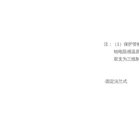
注：（1）保护管材料
铂电阻感温原
双支为三线制
·固定法兰式