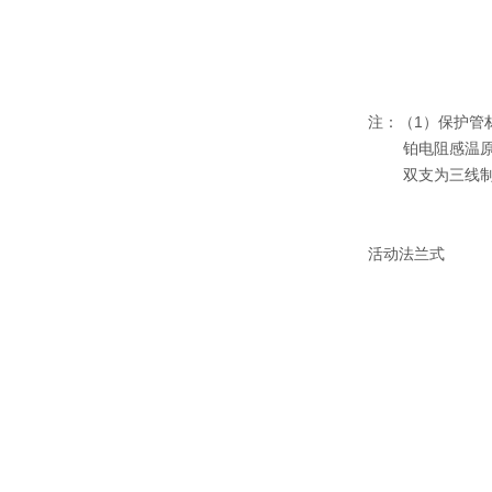
注：（1）保护管材料
铂电阻感温原
双支为三线制
活动法兰式