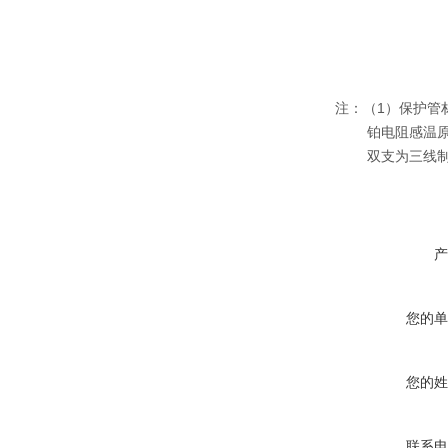
注：（1）保护管材料
铂电阻感温原
双支为三线制
产
您的单
您的姓
联系电