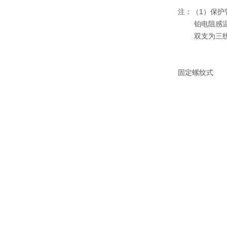
注：（1）保护管材
铂电阻感温
双支为三线
固定螺纹式