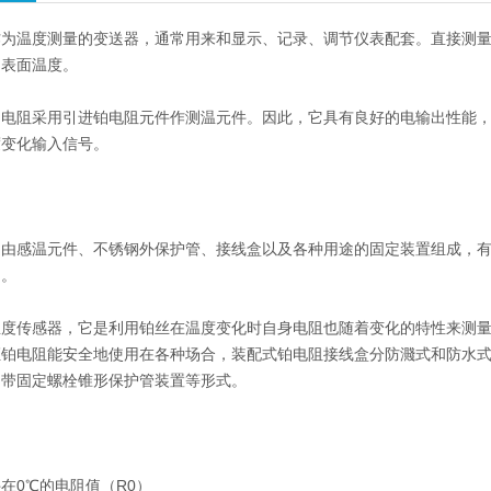
为温度测量的变送器，通常用来和显示、记录、调节仪表配套。直接测量各
的表面温度。
铂电阻采用引进铂电阻元件作测温元件。因此，它具有良好的电输出性能
度变化输入信号。
是由感温元件、不锈钢外保护管、接线盒以及各种用途的固定装置组成，
用。
温度传感器，它是利用铂丝在温度变化时自身电阻也随着变化的特性来测
证铂电阻能安全地使用在各种场合，装配式铂电阻接线盒分防濺式和防水
和带固定螺栓锥形保护管装置等形式。
在0℃的电阻值（R0）