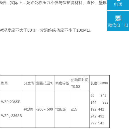
.5倍。实际上，允许公称压力不仅与保护管材料、直径、壁厚
电话
微信扫一扫
对湿度应不大于80％，常温绝缘值应不小于100MΩ。
热响应时间
型号
分度号
测量范围℃
精度等级
长度L×lmm
T0.5S
95 342
WZP-236SB
144 392
Pt100
-200～500
*或B级
≤15
192 442
WZP
236SB
242 492
2-
292 542