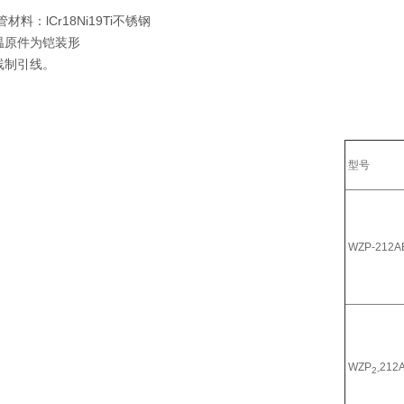
料：lCr18Ni19Ti不锈钢
原件为铠装形
制引线。
型号
WZP-212A
WZP
212
2-