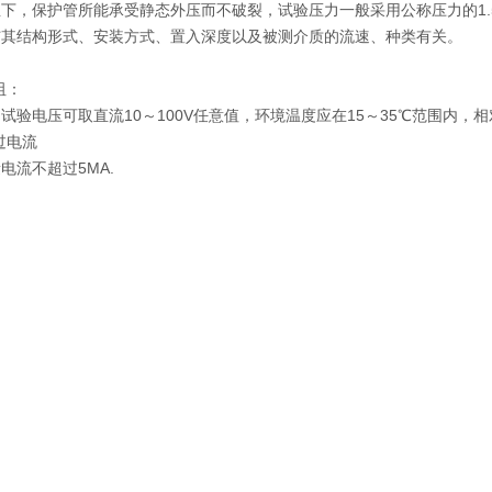
下，保护管所能承受静态外压而不破裂，试验压力一般采用公称压力的1
与其结构形式、安装方式、置入深度以及被测介质的流速、种类有关。
阻：
试验电压可取直流10～100V任意值，环境温度应在15～35℃范围内，相
过电流
电流不超过5MA.