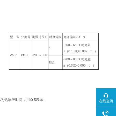
型 号
分度号
测温范围℃
精度等级
允许偏差△t ℃
-200～650℃时允差
*
±（0.15或+0.002︱t︱）
WZP
Pt100
-200～500
-200～800℃时允差
B级
±（0.3或+0.005︱t︱）
热响应时间，用t0.5表示。
在线交流