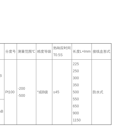
热响应时间
分度号
测量范围℃
精度等级
长度L×lmm
接线盒形式
T0.5S
225
250
B
300
350
-200
Pt100
*或B级
≤45
500
防水式
-500
550
650
AB
900
1150