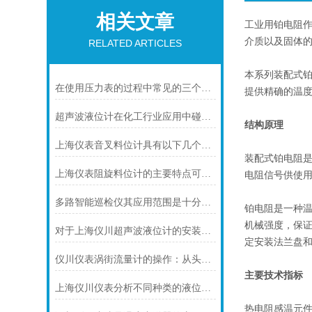
相关文章
工业用铂电阻作
介质以及固体
RELATED ARTICLES
本系列装配式
在使用压力表的过程中常见的三个问题及解决方法
提供精确的温
超声波液位计在化工行业应用中碰到的常见问题及解决方案
结构原理
上海仪表音叉料位计具有以下几个主要的用途
装配式铂电阻
上海仪表阻旋料位计的主要特点可归纳如下
电阻信号供使
多路智能巡检仪其应用范围是十分广泛的
铂电阻是一种
机械强度，保
对于上海仪川超声波液位计的安装原理你可知晓！
定安装法兰盘
仪川仪表涡街流量计的操作：从头开始学
主要技术指标
上海仪川仪表分析不同种类的液位变送器
热电阻感温元件