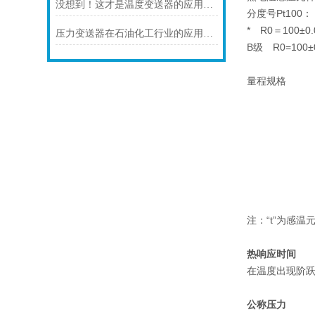
没想到！这才是温度变送器的应用特点！
分度号Pt100：
* R0＝100±0.
压力变送器在石油化工行业的应用说明
B级 R0=100±
量程规格
注：“t”为感
热响应时间
在温度出现阶跃
公称压力