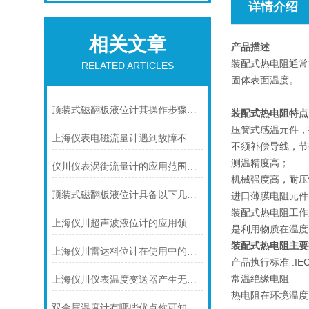
详情介绍
相关文章
产品描述
装配式热电阻通常
RELATED ARTICLES
固体表面温度。
顶装式磁翻板液位计其操作步骤可分为四个阶段
装配式热电阻特点
压簧式感温元件，
上海仪表电磁流量计遇到故障不要慌！先看下文
不须补偿导线，节
测温精度高；
仪川仪表涡街流量计的应用范围主要包括以下几个方面
机械强度高，耐压
顶装式磁翻板液位计具备以下几大主要特点
进口薄膜电阻元件
装配式热电阻工作
上海仪川超声波液位计的应用领域与性能特点
是利用物质在温度
装配式热电阻
主要
上海仪川雷达料位计在使用中的问题提出解决方案
产品执行标准 :IEC75
常温绝缘电阻
上海仪川仪表温度变送器产生无输出的原因及解决方法
热电阻在环境温度为
双金属温度计有哪些优点你可知道？