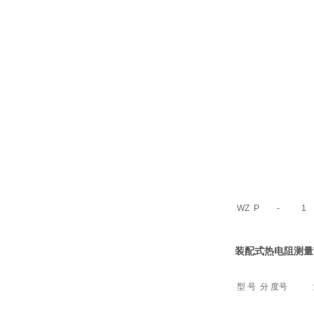
WZ
P
-
1
装配式热电阻
测量
型 号
分 度号