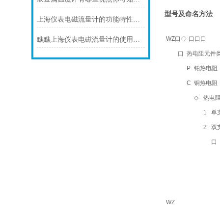
型号及命名方法
上海仪表电磁流量计的功能特性到底是如何的呢？
WZ口◇-口口口
瞧瞧上海仪表电磁流量计的使用注意事项
口
热电阻元件
P
铂热电阻（默
C
铜热电阻
◇
热电
1
单
2
双
口
WZ