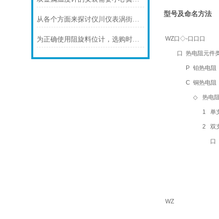
型号及命名方法
从各个方面来探讨仪川仪表涡街流量计的技术特点
WZ口◇-口口口
为正确使用阻旋料位计，选购时应注意以下几点
口
热电阻元件
P
铂热电阻（默
C
铜热电阻
◇
热电
1
单
2
双
口
WZ