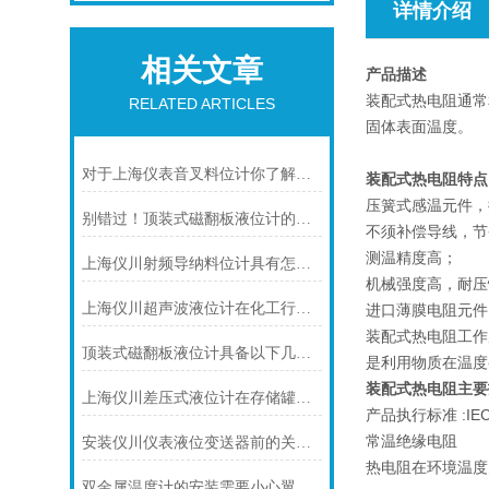
详情介绍
相关文章
产品描述
装配式热电阻通常
RELATED ARTICLES
固体表面温度。
对于上海仪表音叉料位计你了解多少呢？
装配式热电阻特点
压簧式感温元件，
别错过！顶装式磁翻板液位计的适用版图，一文解锁核心场景
不须补偿导线，节
测温精度高；
上海仪川射频导纳料位计具有怎样的特点呢？
机械强度高，耐压
上海仪川超声波液位计在化工行业中的应用优势
进口薄膜电阻元件
装配式热电阻工作
顶装式磁翻板液位计具备以下几大主要特点
是利用物质在温度
装配式热电阻
主要
上海仪川差压式液位计在存储罐液位测量的应用
产品执行标准 :IEC75
常温绝缘电阻
安装仪川仪表液位变送器前的关键步骤，确保设备运行无忧！
热电阻在环境温度为
双金属温度计的安装需要小心翼翼的！