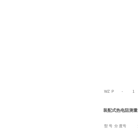
WZ
P
-
1
装配式热电阻
测量
型 号
分 度号