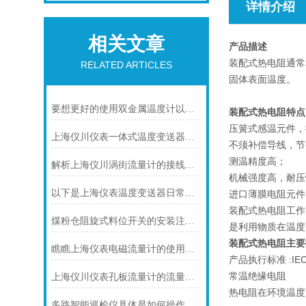
详情介绍
相关文章
产品描述
装配式热电阻通常
RELATED ARTICLES
固体表面温度。
要想更好的使用双金属温度计以下几点不可少
装配式热电阻特点
压簧式感温元件，
上海仪川仪表一体式温度变送器的特点
不须补偿导线，节
测温精度高；
解析上海仪川涡街流量计的接线情况
机械强度高，耐压
以下是上海仪表温度变送器日常保养的建议
进口薄膜电阻元件
装配式热电阻工作
煤粉仓阻旋式料位开关的安装注意事项
是利用物质在温度
装配式热电阻
主要
瞧瞧上海仪表电磁流量计的使用注意事项
产品执行标准 :IEC75
常温绝缘电阻
上海仪川仪表孔板流量计的流量计算公式
热电阻在环境温度为
多路智能巡检仪具体是如何操作的呢？