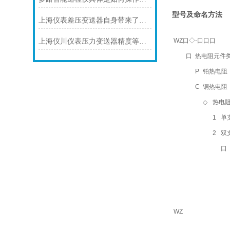
型号及命名方法
上海仪表差压变送器自身带来了怎样的功能
WZ口◇-口口口
上海仪川仪表压力变送器精度等级的划分方法
口
热电阻元件
P
铂热电阻（默
C
铜热电阻
◇
热电
1
单
2
双
口
WZ