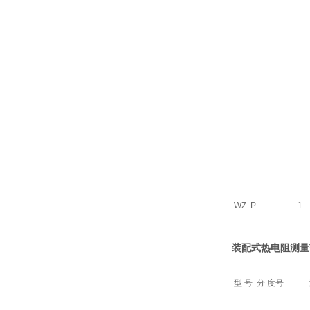
WZ
P
-
1
装配式热电阻
测量
型 号
分 度号