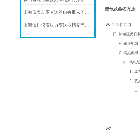
型号及命名方法
上海仪表差压变送器自身带来了怎样的功能
WZ口◇-口口口
上海仪川仪表压力变送器精度等级的划分方法
口
热电阻元件
P
铂热电阻（默
C
铜热电阻
◇
热电
1
单
2
双
口
WZ