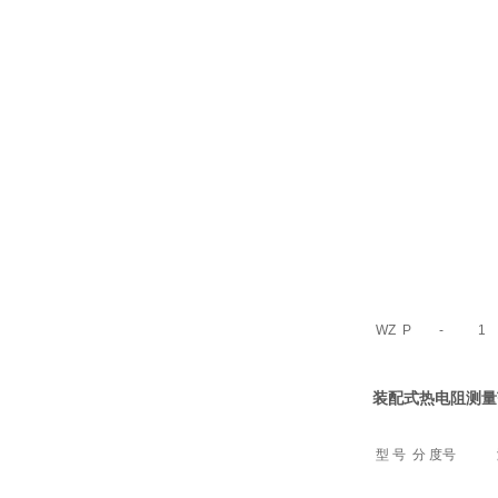
WZ
P
-
1
装配式热电阻
测量
型 号
分 度号