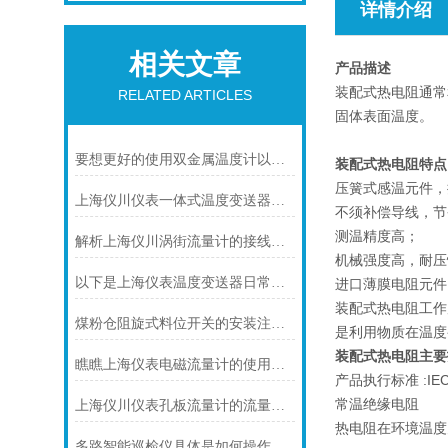
详情介绍
相关文章
产品描述
装配式热电阻通常
RELATED ARTICLES
固体表面温度。
要想更好的使用双金属温度计以下几点不可少
装配式热电阻特点
压簧式感温元件，
上海仪川仪表一体式温度变送器的特点
不须补偿导线，节
测温精度高；
解析上海仪川涡街流量计的接线情况
机械强度高，耐压
以下是上海仪表温度变送器日常保养的建议
进口薄膜电阻元件
装配式热电阻工作
煤粉仓阻旋式料位开关的安装注意事项
是利用物质在温度
装配式热电阻
主要
瞧瞧上海仪表电磁流量计的使用注意事项
产品执行标准 :IEC75
常温绝缘电阻
上海仪川仪表孔板流量计的流量计算公式
热电阻在环境温度为
多路智能巡检仪具体是如何操作的呢？