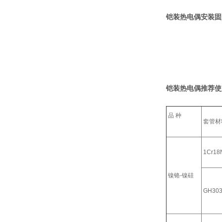
铠装热电偶安装固
铠装热电偶推荐使
品 种
套管材
1Cr18N
镍铬-镍硅
GH30