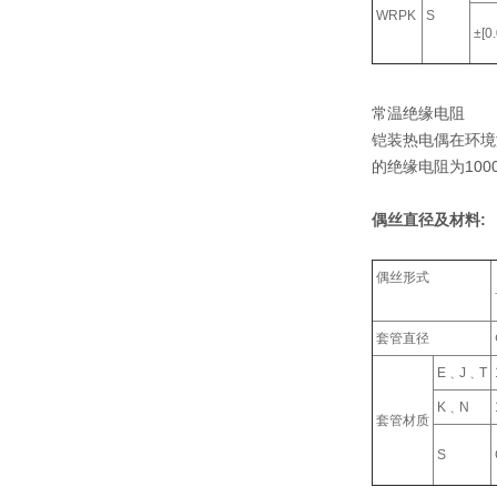
WRPK
S
±[0
常温绝缘电阻
铠装热电偶在环境温
的绝缘电阻为100
偶丝直径及材料:
偶丝形式
套管直径
E﹑J﹑T
K﹑N
套管材质
S