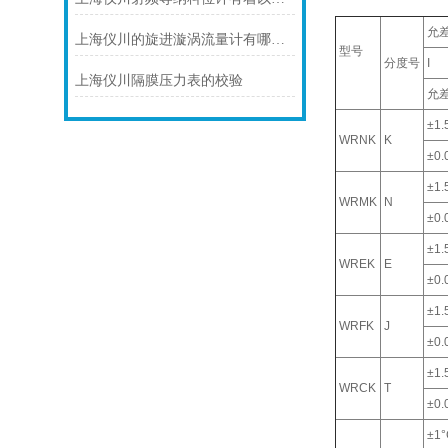
允
上海仪川的旋进漩涡流量计有哪些应用案例
型号
分度号
I
上海仪川隔膜压力表的校验
允
±1.
WRNK
K
±0.0
±1.
WRMK
N
±0.0
±1.
WREK
E
±0.0
±1.
WRFK
J
±0.0
±1.
WRCK
T
±0.0
±1°