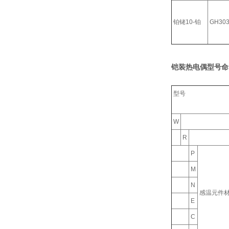
铂铑10-铂
GH30
铠装热电偶型号命
型号
W
R
P
M
N
感温元件
E
C