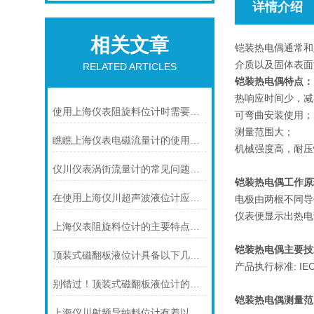
详情介绍
相关文章
铠装热电偶通常和
介质以及固体表面
RELATED ARTICLES
铠装热电偶特点：
热响应时间少，减
使用上海仪表阻旋料位计时需要注意的一些事项
可弯曲安装使用；
测量范围大；
瞧瞧上海仪表电磁流量计的使用注意事项
机械强度高，耐压
仪川仪表涡街流量计的常见问题及解决方法如下
铠装热电偶工作原
在使用上海仪川超声波液位计应注间的现场条件
电极由两根不同导
仪表便显示出热电
上海仪表阻旋料位计的主要特点可归纳如下
铠装热电偶主要技
顶装式磁翻板液位计具备以下几大主要特点
产品执行标准: IEC58
别错过！顶装式磁翻板液位计的适用版图，一文解锁核心场景
铠装热电偶
测量范
上海仪川射频导纳料位计有着以下几大技术特点