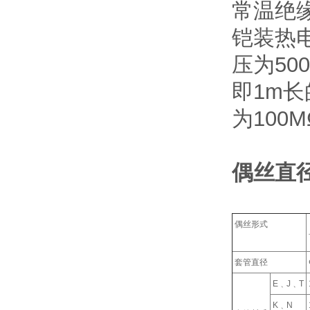
常温绝
铠装热电
压为50
即1m长
为100
偶丝直
偶丝形式
套管直径
E﹑J﹑T
K﹑N