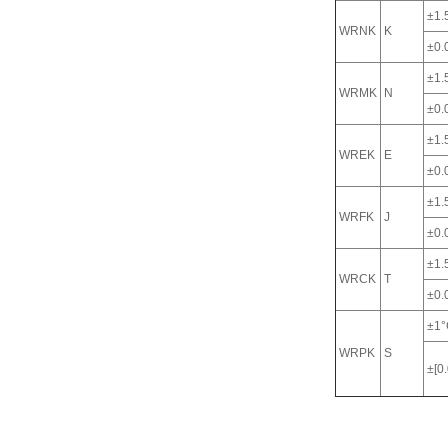
±1.
WRNK
K
±0.0
±1.
WRMK
N
±0.0
±1.
WREK
E
±0.0
±1.
WRFK
J
±0.0
±1.
WRCK
T
±0.0
±1°
WRPK
S
±[0