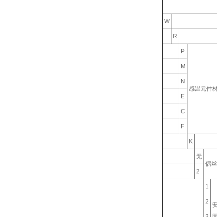
W
R
P
M
N
感温元件
E
C
F
K
无
偶丝
2
1
2
3