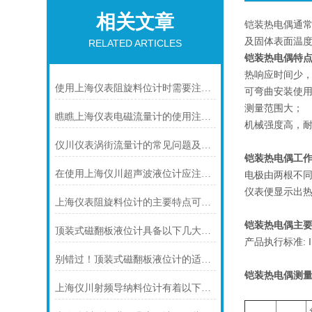
相关文章
铠装热电偶通常
及固体表面温
RELATED ARTICLES
铠装热电偶特
热响应时间少
使用上海仪表阻旋料位计时需要注意的一些事项
可弯曲安装使
测量范围大；
瞧瞧上海仪表电磁流量计的使用注意事项
机械强度高，
仪川仪表涡街流量计的常见问题及解决方法如下
铠装热电偶工
在使用上海仪川超声波液位计应注间的现场条件
电极由两根不
仪表便显示出
上海仪表阻旋料位计的主要特点可归纳如下
铠装热电偶主要
顶装式磁翻板液位计具备以下几大主要特点
产品执行标准: IEC
别错过！顶装式磁翻板液位计的适用版图，一文解锁核心场景
铠装热电偶
测量
上海仪川射频导纳料位计有着以下几大技术特点