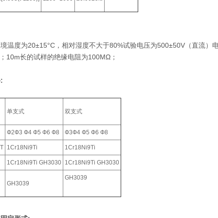
境温度为20±15°C，相对湿度不大于80%试验电压为500±50V（直流
Ω；10m长的试样的绝缘电阻为100MΩ；
:
单支式
双支式
Ф2Ф3 Ф4 Ф5 Ф6 Ф8
Ф3Ф4 Ф5 Ф6 Ф8
T
1Cr18Ni9Ti
1Cr18Ni9Ti
1Cr18Ni9Ti GH3030
1Cr18Ni9Ti GH3030
GH3039
GH3039