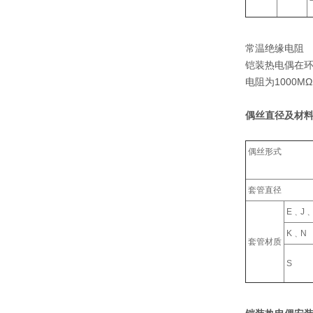
常温绝缘电阻
铠装热电偶在环
电阻为1000M
偶丝直径及材料
偶丝形式
套管直径
E﹑J﹑
K﹑N
套管材质
S