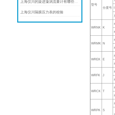
上海仪川的旋进漩涡流量计有哪些应用案例
型号
分度号
I
上海仪川隔膜压力表的校验
WRNK
K
WRMK
N
WREK
E
WRFK
J
WRCK
T
WRPK
S