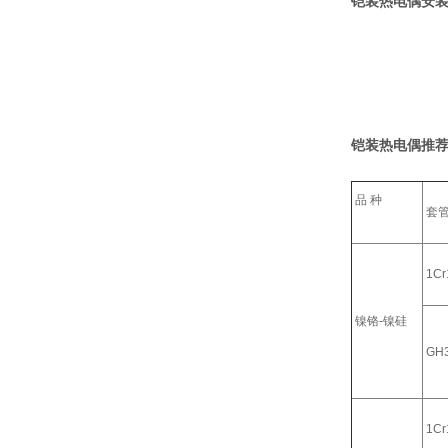
铠装热电偶安装
铠装热电偶推荐
品 种
套
1Cr
镍铬-镍硅
GH
1Cr