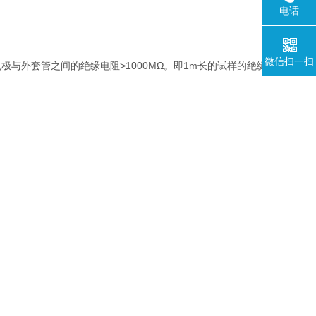
电话
微信扫一扫
）电极与外套管之间的绝缘电阻>1000MΩ。即1m长的试样的绝缘