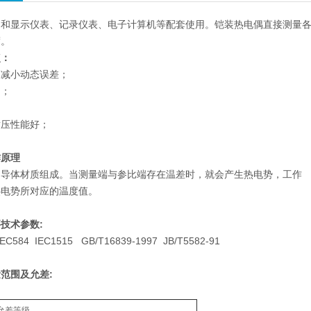
和显示仪表、记录仪表、电子计算机等配套使用。铠装热电偶直接测量各种生
度。
点：
，减小动态误差；
用；
耐压性能好；
作原理
同导体材质组成。当测量端与参比端存在温差时，就会产生热电势，工作
热电势所对应的温度值。
技术参数:
584 IEC1515 GB/T16839-1997 JB/T5582-91
范围及允差:
允差等级