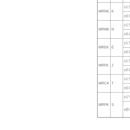
±1.
WRNK
K
±0.0
±1.
WRMK
N
±0.0
±1.
WREK
E
±0.0
±1.
WRFK
J
±0.0
±1.
WRCK
T
±0.0
±1°
WRPK
S
±[0