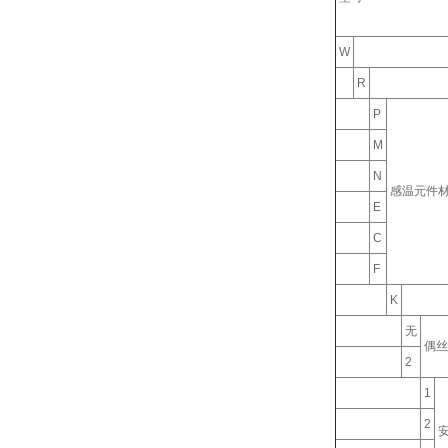
W
R
P
M
N
感温元件
E
C
F
K
无
偶丝
2
1
2