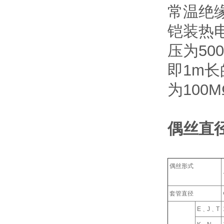
常温绝
铠装热电
压为50
即1m长
为100
偶丝直
偶丝形式
套管直径
E﹑J﹑T