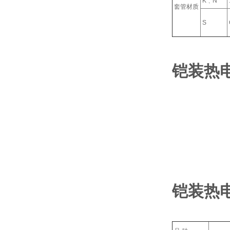
K﹑N
套管材质
S
铠装热
铠装热