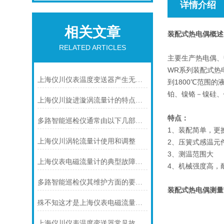
详情介绍
相关文章
装配式热电偶
概述
RELATED ARTICLES
主要生产热电偶、
WR系列装配式热
上海仪川仪表温度变送器产生无输出的原因及解决方法
到1800℃范围
铂、镍铬－镍硅、
上海仪川旋进漩涡流量计的特点介绍
特点：
多路智能巡检仪通常由以下几部分组成
1、装配简单，更
上海仪川涡轮流量计使用和调整
2、压簧式感温元
3、测温范围大
上海仪表电磁流量计的典型故障诊断及处理方法
4、机械强度高，
多路智能巡检仪其维护方面的要点是什么？
装配式热电偶
测
量
殊不知这才是上海仪表电磁流量计的功能所在
上海仪川仪表温度变送器常见故障及解决方法