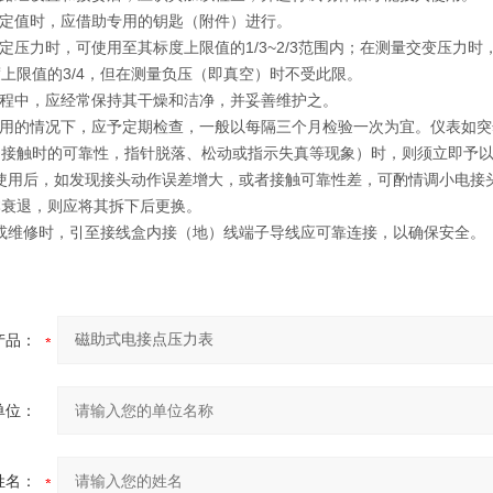
设定值时，应借助专用的钥匙（附件）进行。
稳定压力时，可使用至其标度上限值的1/3~2/3范围内；在测量交变压力
上限值的3/4，但在测量负压（即真空）时不受此限。
过程中，应经常保持其干燥和洁净，并妥善维护之。
使用的情况下，应予定期检查，一般以每隔三个月检验一次为宜。仪表如
响接触时的可靠性，指针脱落、松动或指示失真等现象）时，则须立即予
期使用后，如发现接头动作误差增大，或者接触可靠性差，可酌情调小电
本衰退，则应将其拆下后更换。
用或维修时，引至接线盒内接（地）线端子导线应可靠连接，以确保安全。
产品：
单位：
姓名：