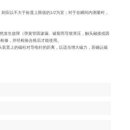
时，则应以不大于标度上限值的1/2为宜；对于在瞬间内测量时，
突然发生故障（弹簧管因渗漏、破裂而导致泄压，触头融接或因
以检修，并经检验合格后才能使用。
接头装置上的磁柱对导电针的距离，以适当增大磁力，若确认磁