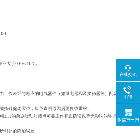
100
大于0.6%/10℃。
在线交流
压力。仪表经与相应的电气器件（如继电器和及接触器等）配套
电话
符或指针偏离零位，应予查明原因后更换或重检。
或被测压力的急剧脉动对接点可靠工作和正确读数等无影响的环境
微信扫一扫
差所引起的附加误差。