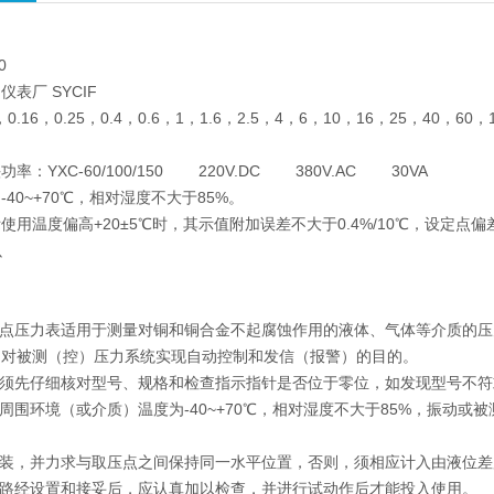
0
表厂 SYCIF
.16，0.25，0.4，0.6，1，1.6，2.5，4，6，10，16，25，40，60，
率：YXC-60/100/150 220V.DC 380V.AC 30VA
40~+70℃，相对湿度不大于85%。
用温度偏高+20±5℃时，其示值附加误差不大于0.4%/10℃，设定点偏差不
只
接点压力表适用于测量对铜和铜合金不起腐蚀作用的液体、气体等介质的
到对被测（控）压力系统实现自动控制和发信（报警）的目的。
前须先仔细核对型号、规格和检查指示指针是否位于零位，如发现型号不
于周围环境（或介质）温度为-40~+70℃，相对湿度不大于85%，振动
安装，并力求与取压点之间保持同一水平位置，否则，须相应计入由液位
线路经设置和接妥后，应认真加以检查，并进行试动作后才能投入使用。