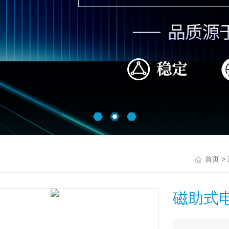
>
首页
磁助式