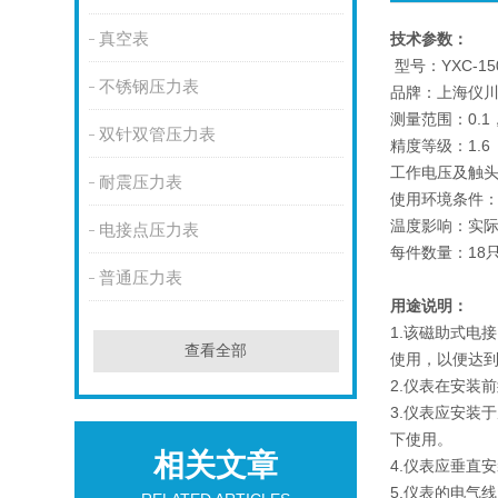
真空表
技术参数：
型号：YXC-15
不锈钢压力表
品牌：上海仪川仪
测量范围：0.1，0
双针双管压力表
精度等级：1.6
工作电压及触头功
耐震压力表
使用环境条件：-
温度影响：实际使
电接点压力表
每件数量：18
普通压力表
用途说明：
1.该磁助式电
查看全部
使用，以便达
2.仪表在安装
3.仪表应安装
下使用。
相关文章
4.仪表应垂直
5.仪表的电气