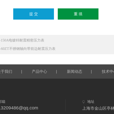
B-150A电镀锌耐震精密压力表
N-60ZT不锈钢轴向带前边耐震压力表
|
|
|
关于我们
产品中心
新闻动态
技术中
邮箱
地址
13209486@qq.com
上海市金山区亭林