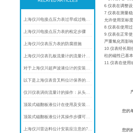
RELATED ARTICLES
6.仪表在调整
7.仪表在测量
上海仪川电接点压力表过早或过晚发生信号
允许使用至标度
8.仪表在使用
上海仪川电接点压力表的检定步骤
9.仪表在正常
严重氧化而影
上海仪川仪表压力表的防腐措施
10.仪表经长
柱的磁性已基
上海仪川仪表孔板流量计的流量计算公式
11.仪表在使
对于上海仪川超声波液位计的安装原理你可知晓！
以下是上海仪表音叉料位计保养的技巧
仪川仪表涡街流量计的操作：从头开始学
顶装式磁翻板液位计在使用及安装前需要做些什么呢？
您的
顶装式磁翻板液位计其操作步骤可分为四个阶段
上海仪川雷达料位计安装应注意的7个问题
您的