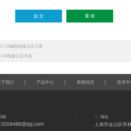
XC-150磁助电接点压力表
X-150电接点压力表
|
|
|
关于我们
产品中心
新闻动态
技术中
邮箱
地址
13209486@qq.com
上海市金山区亭林