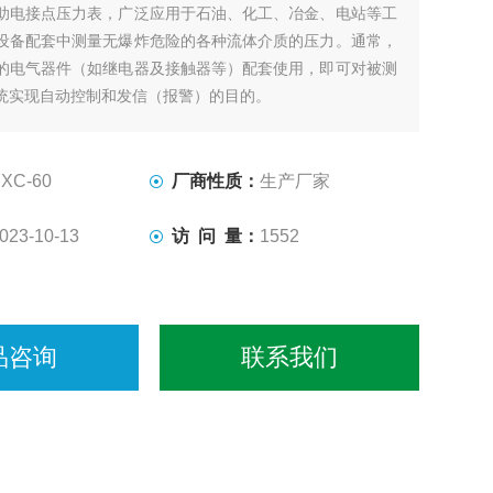
助电接点压力表，广泛应用于石油、化工、冶金、电站等工
设备配套中测量无爆炸危险的各种流体介质的压力。通常，
的电气器件（如继电器及接触器等）配套使用，即可对被测
统实现自动控制和发信（报警）的目的。
对象的各异和需求，本系列仪表在原有普通型和型的基础
制了抗振型、耐蚀型、耐蚀抗振型以及带有隔离
XC-60
厂商性质：
生产厂家
023-10-13
访 问 量：
1552
品咨询
联系我们