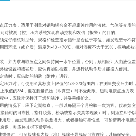
：
接点压力表，适用于测量对铜和铜合金不起腐蚀作用的液体、气体等介质
达到对被测（控）压力系统实现自动控制和发信（报警）的目的。
前须先仔细核对型号、规格和检查指示指针是否位于零位，如发现型号不
于周围环境（或介质）温度为-40~+70℃，相对湿度不大于85%，振动
安装，并力求与取压点之间保持同一水平位置，否则，须相应计入由液位
线路经设置和接妥后，应认真加以检查，并进行试动作后才能投入使用。
设定值时，应借助的钥匙（附件）进行。
稳定压力时，可使用至其标度上限值的1/3~2/3范围内；在测量交变压力
上限值的3/4，但在测量负压（即真空）时不受此限。磁助电接点压力表
过程中，应经常保持其干燥和洁净，并妥善维护之。
使用的情况下，应予定期检查，一般以每隔三个月检验一次为宜。仪表如
响接触时的可靠性，指针脱落、松动或指示失真等现象）时，则须立即予
期使用后，如发现接头动作误差增大，或者接触可靠性差，可酌情调小电
本衰退，则应将其拆下后更换。
用或维修时，引至接线盒内接（地）线端子导线应可靠连接，以确保安全。