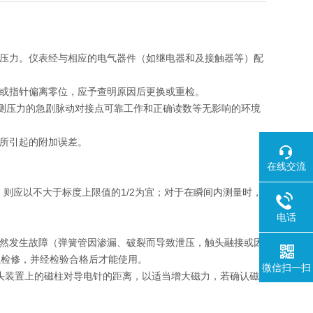
的压力。仪表经与相应的电气器件（如继电器和及接触器等）配
符或指针偏离零位，应予查明原因后更换或重检。
或被测压力的急剧脉动对接点可靠工作和正确读数等无影响的环境
差所引起的附加误差。
在线交流
时，则应以不大于标度上限值的1/2为宜；对于在瞬间内测量时，
电话
突然发生故障（弹簧管因渗漏、破裂而导致泄压，触头融接或因
以检修，并经检验合格后才能使用。
微信扫一扫
接头装置上的磁柱对导电针的距离，以适当增大磁力，若确认磁