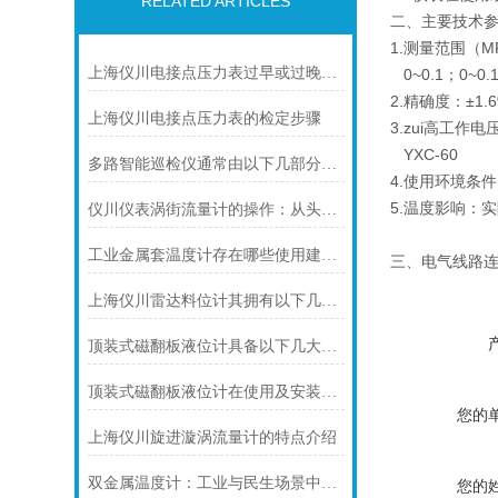
RELATED ARTICLES
二、主要技术
1.测量范围（M
上海仪川电接点压力表过早或过晚发生信号
0~0.1；0~0.
2.精确度：±1.
上海仪川电接点压力表的检定步骤
3.zui高工作
YXC-60 2
多路智能巡检仪通常由以下几部分组成
4.使用环境条件
5.温度影响：实
仪川仪表涡街流量计的操作：从头开始学
工业金属套温度计存在哪些使用建议呢？
三、电气线路
上海仪川雷达料位计其拥有以下几大特点
顶装式磁翻板液位计具备以下几大主要特点
顶装式磁翻板液位计在使用及安装前需要做些什么呢？
您的
上海仪川旋进漩涡流量计的特点介绍
双金属温度计：工业与民生场景中的实用测温利器
您的