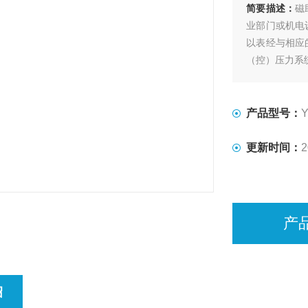
简要描述：
磁
业部门或机电
以表经与相应
（控）压力系
为能适应被测
上，又相继研
产品型号：
Y
更新时间：
2
产
绍