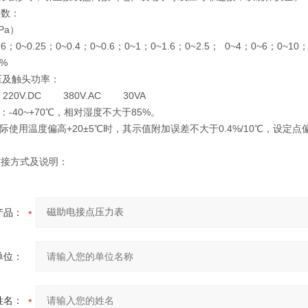
参数：
Pa）
16；0~0.25；0~0.4；0~0.6；0~1；0~1.6；0~2.5； 0~4；0~6；0~10
6%
电压及触头功率：
20V.DC 380V.AC 30VA
：-40~+70℃，相对湿度不大于85%。
际使用温度偏高+20±5℃时，其示值附加误差不大于0.4%/10℃，设定点偏
连接方式及说明：
产品：
单位：
姓名：