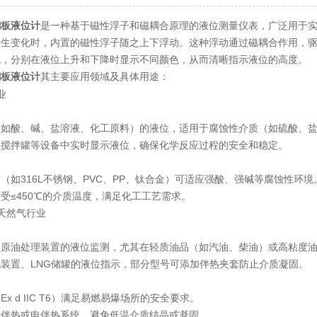
翻板液位计
是一种基于磁性浮子和磁耦合原理的液位测量仪表，广泛用于
生变化时，内置的磁性浮子随之上下浮动。这种浮动通过磁耦合作用，驱动
色，分别在液位上升和下降时显示不同颜色，从而清晰指示液位的高度。
其主要应用领域及具体用途：
翻板液位计
业
：
酸、碱、盐溶液、化工原料）的液位，适用于腐蚀性介质（如硫酸、盐
拌罐等设备中实时显示液位，确保化学反应过程的安全和稳定。
316L不锈钢、PVC、PP、钛合金）可适应强酸、强碱等腐蚀性环境
≤450℃的介质温度，满足化工工艺需求。
天然气行业
：
油处理装置的液位监测，尤其在轻质油品（如汽油、柴油）或高粘度油
置、LNG储罐的液位指示，部分型号可添加伴热夹套防止介质凝固。
 d IIC T6）满足易燃易爆场所的安全要求。
热或电伴热系统，避免低温介质结晶或凝固。