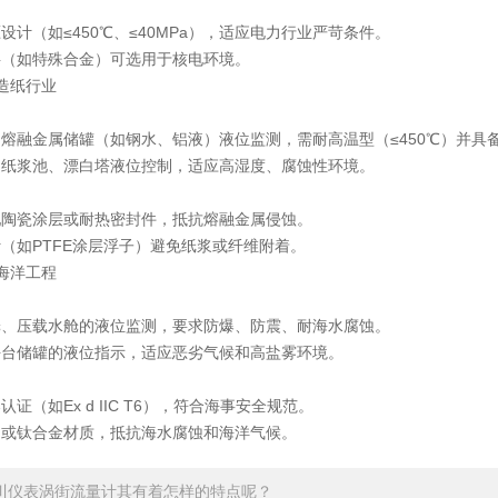
（如≤450℃、≤40MPa），适应电力行业严苛条件。
如特殊合金）可选用于核电环境。
造纸行业
：
融金属储罐（如钢水、铝液）液位监测，需耐高温型（≤450℃）并具
浆池、漂白塔液位控制，适应高湿度、腐蚀性环境。
瓷涂层或耐热密封件，抵抗熔融金属侵蚀。
如PTFE涂层浮子）避免纸浆或纤维附着。
海洋工程
：
压载水舱的液位监测，要求防爆、防震、耐海水腐蚀。
储罐的液位指示，适应恶劣气候和高盐雾环境。
（如Ex d IIC T6），符合海事安全规范。
钛合金材质，抵抗海水腐蚀和海洋气候。
川仪表涡街流量计其有着怎样的特点呢？