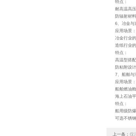
特点：
耐高温高压设计
防辐射材料（
6、冶金与
应用场景
冶金行业的熔
造纸行业的纸
特点：
高温型搭配陶
防粘附设计（
7、船舶与
应用场景
船舶燃油舱、
海上石油平台
特点：
船用级防爆认证
可选不锈钢或
上一条：
仪