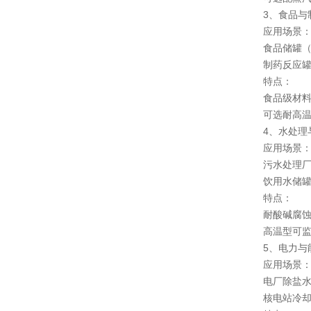
3、食品与
应用场景
食品储罐（如
制药反应罐、
特点：
食品级材料（
可选耐高温型（
4、水处理
应用场景
污水处理厂的
饮用水储罐、
特点：
耐酸碱腐蚀（
高温型可监测
5、电力与
应用场景
电厂除盐水储
核电站冷却剂