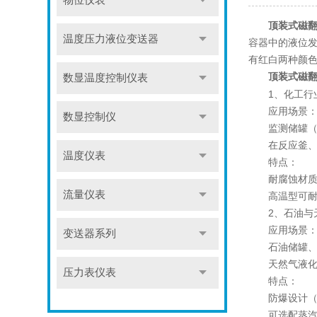
物位仪表
顶装式磁
温度压力液位变送器
容器中的液位发
有红白两种颜
顶装式磁
数显温度控制仪表
1、化工行
应用场景
数显控制仪
监测储罐（如
在反应釜、搅
温度仪表
特点：
耐腐蚀材质（如
流量仪表
高温型可耐受
2、石油与
应用场景
变送器系列
石油储罐、原
天然气液化装
压力表仪表
特点：
防爆设计（Ex
可选配蒸汽伴