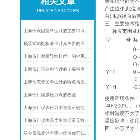
相关文章
量系统全部为不
产生位移,此位
RELATED ARTICLES
向),II型(径向后
三、主要技术指
上海仪表阻旋料位计的主要特点可归纳如下
标度范围及精
型 号
顶装式磁翻板液位计其主要的应用领域及具体用途
0～
上海仪川射频导纳料位计的常见问题及解决方法如下
O～
O～
上海仪川雷达料位计的主要特点
YTF
0～
-0
上海仪表音叉料位计的特点与应用的解析
YFH
-0
上海仪川隔膜压力表的校验
使用环境条件：-
-40~200℃，
上海仪川仪表压力变送器正确使用的9个点
相对湿度不大于
上海仪川仪表温度变送器常见故障及解决方法
湿度影响：使用温
四、外形尺寸：
双金属温度计有哪些优点你可知道？