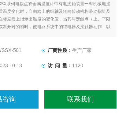
SSX系列电接点双金属温度计带有电接触装置一即机械电接
质温度变化时，自由端上的细轴及转向传动机构带动指针及
在标度盘上指示出温度的变化值，当其与定触点（上、下限
或断开时的瞬时，使电路系统中的继电器及接触器动作，以
警目的，应符合JB/T8803 1998标。
WSSX-501
厂商性质：
生产厂家
023-10-13
访 问 量：
1120
品咨询
联系我们