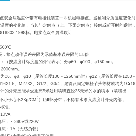
接点双金属温度计带有电接触装置一即机械电接点。当被测介质温度变化
出温度的变化值，当其与定触点（上、下限定触点）接触或断开时的瞬时
/T8803 1998标。电接点双金属温度计
500℃
5级，接点动作误差差限为示值基本误差限的1.5倍
：（按温度计标度盘的外径表示）分φ60、φ100、φ150mm。
2000mm。
φ6、φ8、φ10（尾管长度100－1250mm时）φ12（尾管长度在1250－
6X1.5、M27X2、G1/2、G3/4，尾管及固定螺栓节头等材质均为1Cr18N
计的外壳应能承受距离5米处用喷嘴直径25毫米的水的喷水（喷嘴出
2
于心不2Kg/CM
）历时5分钟，不得有水渗入温度计外壳内部，
标准。
0VA
压：～380V或220V
作电流：1A（无感负载）
于15V小于48V的情况下使用。