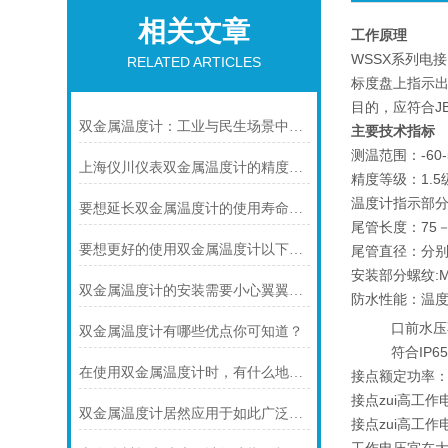
相关文章
工作原理
WSSX系列电
RELATED ARTICLES
标度盘上指示
目的，应符合JB
双金属温度计：工业与民生场景中的实用测温利器
主要技术指标
测温范围：-60-
上海仪川仪表双金属温度计的精度等级是如何划分的
精度等级：1.
温度计指示部分
要想延长双金属温度计的使用寿命可少不了以下步骤
尾管长度：75－
要想更好的使用双金属温度计以下几点不可少
尾管直径：分别为
安装部分螺纹:M1
双金属温度计的安装需要小心翼翼的！
防水性能：温度
口前水压不小
双金属温度计有哪些优点你可知道？
符合IP65
在使用双金属温度计时，有什么地方需要注意的呢？
接点额定功率：1
接点zui高工作电
双金属温度计居然应用于如此广泛的领域
接点zui高工
工作电压宜在大