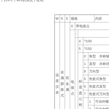
W
S
S
规格
内容
X
带电接点
-
4
?100
5
?150
0
角型 亦称
1
直型 亦称
8
万向型
金
温
属
双
5
热套式角型
度
标
电
膨
金
6
热套式直型
仪
度
接
胀
属
表
盘
点
7
热套式万向
式
公
1
可动外螺
称
2
可动内螺