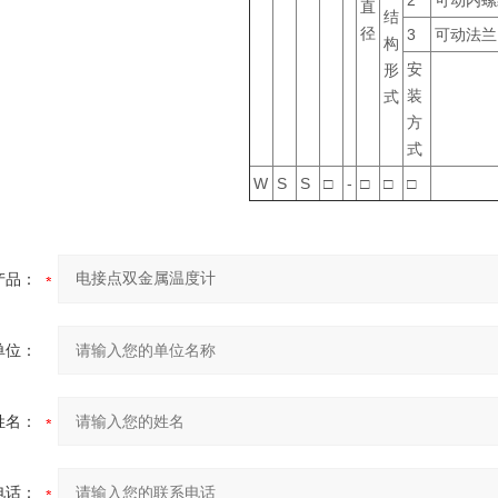
直
结
径
3
可动法兰
构
安
形
装
式
方
式
W
S
S
□
-
□
□
□
产品：
单位：
姓名：
电话：