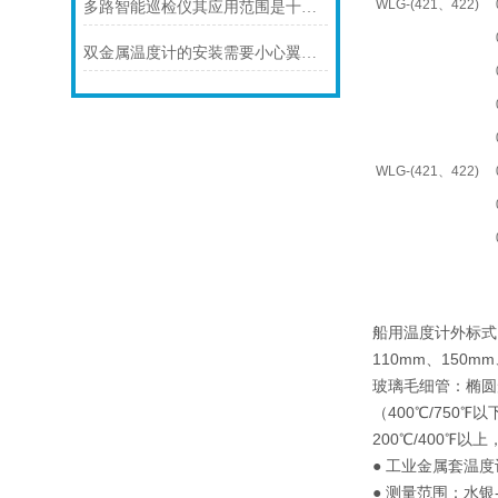
WLG-(421、422)
多路智能巡检仪其应用范围是十分广泛的
双金属温度计的安装需要小心翼翼的！
WLG-(421、422)
船用温度计外标式
110mm、150m
玻璃毛细管：椭圆形
（400℃/750℉
200℃/400℉以
● 工业金属套温度
● 测量范围：水银-