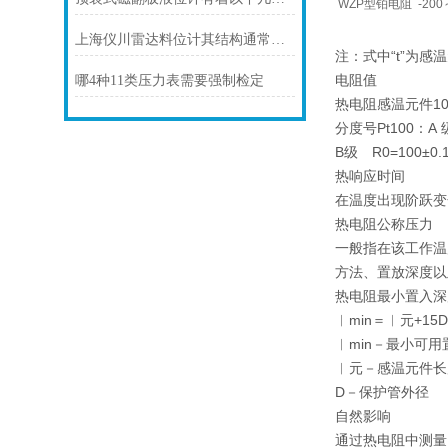
WZP型铂电阻
-200
上海仪川雷达料位计其结构通常由以下部分组成
注：式中“t”为感
电阻值
哪4种11类压力表需要强制检定
热电阻感温元件10
分度号Pt100：A 级
B级 R0=100±0.
热响应时间
在温度出现阶跃变
热电阻公称压力
一般指在该工作温
方法、置放深度以
热电阻最小置入深
︱min＝︱元+15D
︱min－最小可用
︱元－感温元件长
D－保护管外径
自然影响
通过热电阻中测量