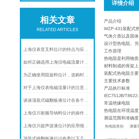
详情介绍
相关文章
产品介绍
WZP-431装
RELATED ARTICLES
气体介质以及固体
设计型热电阻。另
上海仪表音叉料位计的特点与应用的解析
工作原理
热电阻是利用物质
如何正确选用上海仪电磁流量计内衬材料
材料制成的骨架上
装配式热电阻主要
为正确使用阻旋料位计，选购时应注意以下几点
主要技术参数
对于上海仪表电磁流量计的注意事项，你可知晓！
产品执行标准
IEC751JB/T8622
谈谈顶装式磁翻板液位计在各个方面的注意事项
常温绝缘电阻
热电阻在环境温度为
上海仪川射频导纳料位计的操作小技巧
测温范围和准确度
上海仪川超声波液位计的应用领域与性能特点
热电阻类别
测量
顶装式磁翻板液位计有着以下几大技术特点