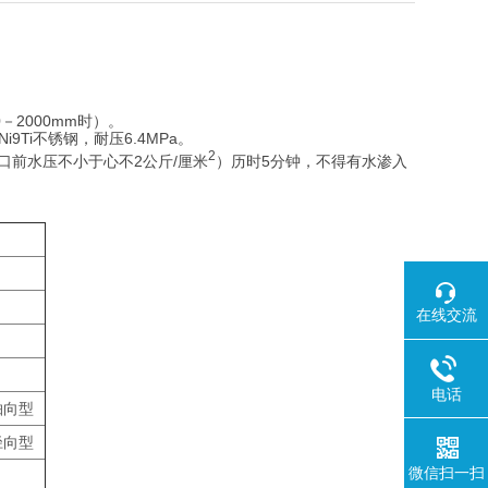
0－2000mm时）。
i9Ti不锈钢，耐压6.4MPa。
2
口前水压不小于心不2公斤/厘米
）历时5分钟，不得有水渗入
在线交流
电话
轴向型
径向型
微信扫一扫