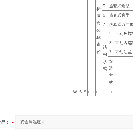
5
热套式角型
标
6
热套式直型
度
盘
7
热套式万向
公
1
可动外螺
称
2
可动内螺
直
结
径
3
可动法兰
构
安
形
装
式
方
式
W
S
S
□
-
□
□
□
产品：