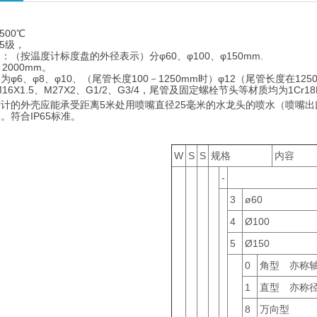
500℃
5级，
（按温度计标度盘的外径表示）分φ60、φ100、φ150mm.
2000mm。
φ6、φ8、φ10、（尾管长度100－1250mm时）φ12（尾管长度在125
6X1.5、M27X2、G1/2、G3/4，尾管及固定螺栓节头等材质均为1Cr18N
计的外壳应能承受距离5米处用喷嘴直径25毫米的水龙头的喷水（喷嘴出
。符合IP65标准。
W
S
S
规格
内容
-
3
ø60
4
Ø100
5
Ø150
0
角型 亦称
1
直型 亦称
8
万向型