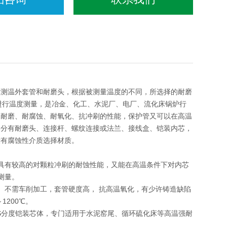
为测温外套管和耐磨头，根据被测量温度的不同，所选择的耐磨
内进行温度测量，是冶金、化工、水泥厂、电厂、流化床锅炉行
的耐磨、耐腐蚀、耐氧化、抗冲刷的性能，保护管又可以在高温
部分有耐磨头、连接杆、螺纹连接或法兰、接线盒、铠装内芯，
没有腐蚀性介质选择材质。
具有较高的对颗粒冲刷的耐蚀性能，又能在高温条件下对内芯
测量。
。不需车削加工，套管硬度高， 抗高温氧化，有少许铸造缺陷
1200℃。
或S分度铠装芯体，专门适用于水泥窑尾、循环硫化床等高温强耐