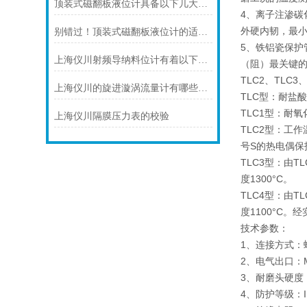
顶装式磁翻板液位计具备以下几大主要特点
4、离子注渗碳
外硬内韧，最小
别错过！顶装式磁翻板液位计的适用版图，一文解锁核心场景
5、铁铝瓷保护
上海仪川射频导纳料位计有着以下几大技术特点
（阻）最关键的
TLC2、TLC3
上海仪川的旋进漩涡流量计有哪些应用案例
TLC型：耐盐
TLC1型：耐
上海仪川隔膜压力表的校验
TLC2型：工
号S的热电偶保
TLC3型：由
度1300°C。
TLC4型：由
度1100°C
技术参数：
1、连接方式：
2、电气出口：M
3、耐磨头硬度
4、防护等级