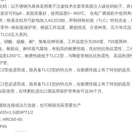
化钨：以不锈钢为基体采用离子注渗技术在套管表面注入碳化钨粒子。具有高
直径可到φ8，表面质量好，使用温度0～800℃。 在电厂磨煤机中使用寿
管：铁基含铝并巧妙地加入A12O3粉，即制得铁铝瓷（TLC）特别含
零件--铁铝瓷保护管。根据工作温度、磨损情况、介质种类、压力等式况，
、TLC4五大系列。
酸、硝酸、硫酸、耐*、氢氧化钾溶液。工作温度分为350度、750度两种。
氧化、耐硫化、耐锌蒸汽腐蚀，有较高的耐磨性能，良好的抗热抗震性，工作
作温度1250°C，耐磨性能低于TLC1型，与陶瓷管相比抗热震性、高温热强
护管。
TLC2型改进而成，除具备TLC2型的特点外，在耐磨性能上有了特别的提
TLC1型必进而成，除具备TLC1型的特点外，在耐磨性能上有了特别的提
。经实际使用，在球磨机进出口测温用保护管寿命可达36个月。
螺纹连接或法兰连接，也可根据实际需要生产
20×1.5或NPT1/2
：HRC60-65
：IP65