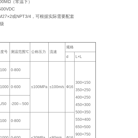
100MΩ（常温下）
500VDC
M27×2或NPT3/4，可根据实际需要配套
I级
规格
分度号
测温范围℃
公称压力
流速
d
L×L
t100
0-800
300×150
t1000
0-600
≤100MPa
≤100m/s
Ф16
350×250
400×250
U50
-200～500
450×300
500×350
550×400
t100
0-800
650×500
900×750
t1000
0-600
≤30MPa
≤80m/s
Ф16