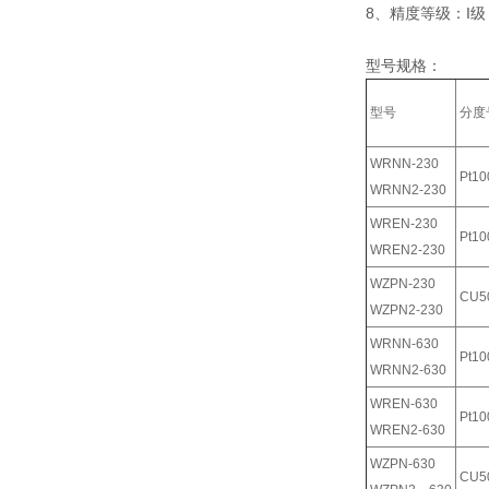
8、精度等级：I级
型号规格：
型号
分度
WRNN-230
Pt10
WRNN2-230
WREN-230
Pt10
WREN2-230
WZPN-230
CU5
WZPN2-230
WRNN-630
Pt10
WRNN2-630
WREN-630
Pt10
WREN2-630
WZPN-630
CU5