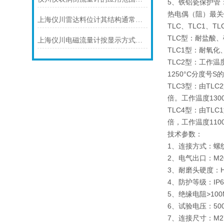
5、铁铝瓷保护管
热电偶（阻）最关
上海仪川雷达料位计其结构通常由以下部分组成
TLC、TLC1、T
TLC型：耐盐酸
上海仪川电磁流量计按显示方式分类
TLC1型：耐氧
TLC2型：工作温
1250°C分度号
TLC3型：由T
倍。工作温度1300
TLC4型：由T
倍，工作温度11
技术参数：
1、连接方式：螺
2、电气出口：M2
3、耐磨头硬度：
4、防护等级：I
5、绝缘电阻>1
6、试验电压：5
7、连接尺寸：M