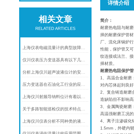
详情介绍
相关文章
简介：
耐磨热电阻与耐磨
RELATED ARTICLES
择的耐磨保护管材
厂、流化床锅炉行
上海仪表电磁流量计的典型故障诊断及处理方法
性能，保护管又可
纹连接或法兰、接
仪川仪表压力变送器具有以下几大技术特点
择材质。
耐磨热电阻保护管
分析上海仪川超声波液位计的安装原理
1、高温合金耐磨
压力变送器在石油化工行业的应用说明
对内芯体起到良好
2、复合铸造耐磨
上海仪川射频导纳料位计有着以下几大技术特点
造缺陷但不影响高
3、金属陶瓷耐磨
关于多路智能巡检仪的技术特点，你怎么看呢？
高温强耐磨工况的
4、离子注渗碳化
上海仪川仪表分析不同种类的液位变送器
1.5mm，外硬内
仪川仪表涡街流量计的应用范围主要包括以下几个方面