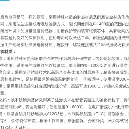
耐磨热电偶是同一样的原理，采用特殊材质的耐热材质及耐磨合金材质作
同，采用法兰连接或者螺纹连接方式，能长期使用在0-1400度的范围
及耐磨环境中的测量温度传感器，耐磨保护管内装有铠装芯体，具有较高
铠装芯起到良好的保护作用，使用寿命可以长达二年。耐磨热电阻的组成
根据生产现场实际温度选择材质，连接杆、螺纹连接或法兰应根据现场有
护管材质：
耐磨：采用特种耐热和耐磨合金材料作为测温外保护管，内装铠装芯体，既
护作用。采用法兰或螺纹的连接形式，能长期在0∽1200℃之间进行温度
磨合金：采用复合铠装技术以高温合金基体加入耐磨粒子，精密熔铸成型
磨和密封性， 是使用最普通的高温耐磨套管， 价格适中，使用温度800～
磨：采用重结晶碳化硅金属陶瓷保护管，高温可达1300℃，内装K分度
测量。
化钨：以不锈钢为基体采用离子注渗技术在套管表面注入碳化钨粒子。具有高
直径可到φ8，表面质量好，使用温度0～800℃。 在电厂磨煤机中使用寿
管：铁基含铝并巧妙地加入A12O3粉，即制得铁铝瓷（TLC）特别含
零件--铁铝瓷保护管。根据工作温度、磨损情况、介质种类、压力等式况，
、TLC4五大系列。