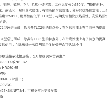
酸、硝酸、硫酸、耐*、氢氧化钾溶液。工作温度分为350度、750度两种。
氧化、耐硫化、耐锌蒸汽腐蚀，有较高的耐磨性能，良好的抗热抗震性，工作
作温度1250°C，耐磨性能低于TLC1型，与陶瓷管相比抗热震性、高温热强
护管。
TLC2型改进而成，除具备TLC2型的特点外，在耐磨性能上有了特别的提
TLC1型必进而成，除具备TLC1型的特点外，在耐磨性能上有了特别的提
。经实际使用，在球磨机进出口测温用保护管寿命可达36个月。
螺纹连接或法兰连接，也可根据实际需要生产
20×1.5或NPT1/2
：HRC60-65
：IP65
100MΩ（常温下）
500VDC
M27×2或NPT3/4，可根据实际需要配套
I级