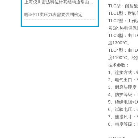
上海仪川雷达料位计其结构通常由以下部分组成
TLC型：耐盐
TLC1型：耐
哪4种11类压力表需要强制检定
TLC2型：工
号S的热电偶保
TLC3型：由
度1300°C。
TLC4型：由
度1100°C
技术参数：
1、连接方式：
2、电气出口：M
3、耐磨头硬度
4、防护等级
5、绝缘电阻>
6、试验电压：
7、连接尺寸：
8、精度等级：