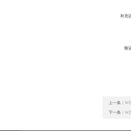
补充
验
上一条：
WZ
下一条：
WZ