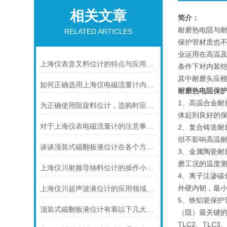
相关文章
简介：
耐磨热电阻与
RELATED ARTICLES
保护管材质也不
业运用在高温
上海仪表音叉料位计的特点与应用的解析
条件下对内装
其中耐磨头应
如何正确选用上海仪电磁流量计内衬材料
耐磨热电阻保
1、高温合金
为正确使用阻旋料位计，选购时应注意以下几点
体起到良好的保
对于上海仪表电磁流量计的注意事项，你可知晓！
2、复合铸造耐
但不影响高温耐
谈谈顶装式磁翻板液位计在各个方面的注意事项
3、金属陶瓷耐
磨工况的温度
上海仪川射频导纳料位计的操作小技巧
4、离子注渗碳
外硬内韧，最小
上海仪川超声波液位计的应用领域与性能特点
5、铁铝瓷保护
顶装式磁翻板液位计有着以下几大技术特点
（阻）最关键的
TLC2、TLC3