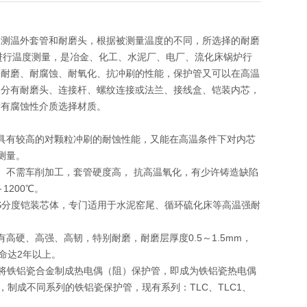
为测温外套管和耐磨头，根据被测量温度的不同，所选择的耐磨
内进行温度测量，是冶金、化工、水泥厂、电厂、流化床锅炉行
的耐磨、耐腐蚀、耐氧化、抗冲刷的性能，保护管又可以在高温
部分有耐磨头、连接杆、螺纹连接或法兰、接线盒、铠装内芯，
没有腐蚀性介质选择材质。
具有较高的对颗粒冲刷的耐蚀性能，又能在高温条件下对内芯
测量。
。不需车削加工，套管硬度高， 抗高温氧化，有少许铸造缺陷
1200℃。
或S分度铠装芯体，专门适用于水泥窑尾、循环硫化床等高温强耐
硬、高强、高韧，特别耐磨，耐磨层厚度0.5～1.5mm，
命达2年以上。
金，将铁铝瓷合金制成热电偶（阻）保护管，即成为铁铝瓷热电偶
制成不同系列的铁铝瓷保护管，现有系列：TLC、TLC1、