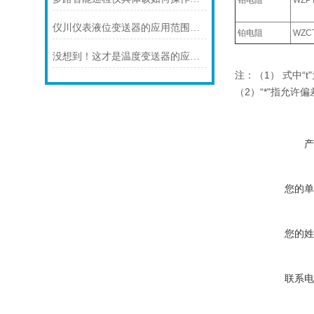
铂电阻
WZP
仪川仪表液位变送器的应用范围涵盖了多个行业和领域
铂电阻
WZC
没想到！这才是温度变送器的应用特点！
注：（1） 式中“
（2）“*"指允许
产
您的单
您的姓
联系电