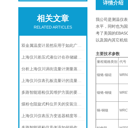
详情介绍
相关文章
我公司是测温仪表
水平，同时也为国
RELATED ARTICLES
考了美国的EBA
以及国内其它机组
双金属温度计居然应用于如此广泛的领域
主要技术参数
上海仪川差压式液位计在存储罐液位测量的应用
量程规格类别
代号
分析上海仪川涡街流量计测量蒸汽的三种方式
镍铬-镍硅
WRN
上海仪川仪表孔板流量计的流量计算公式
多路智能巡检仪其维护方面的要点是什么？
镍铬-铜镍
WRE
煤粉仓阻旋式料位开关的安装注意事项
铜-铜镍
WRC
上海仪川仪表压力变送器精度等级的划分方法
多路智能巡检仪具体该如何操作呢？