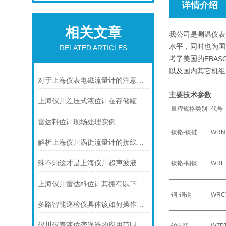
详情介绍
相关文章
我公司是测温仪表
水平，同时也为国
RELATED ARTICLES
考了美国的EBA
以及国内其它机组
对于上海仪表电磁流量计的注意事项，你可知晓！
主要技术参数
上海仪川差压式液位计在存储罐液位测量的应用
量程规格类别
代号
雷达料位计现场处理实例
镍铬-镍硅
WRN
解析上海仪川涡街流量计的接线情况
殊不知这才是上海仪川超声波液位计的四大性能特点
镍铬-铜镍
WRE
上海仪川雷达料位计其拥有以下几大特点
铜-铜镍
WRC
多路智能巡检仪具体该如何操作呢？
仪川仪表液位变送器的应用范围涵盖了多个行业和领域