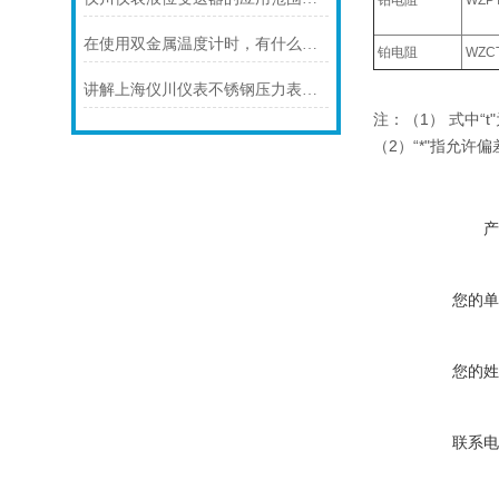
铂电阻
WZP
在使用双金属温度计时，有什么地方需要注意的呢？
铂电阻
WZC
讲解上海仪川仪表不锈钢压力表的防护等级
注：（1） 式中“
（2）“*"指允许
产
您的单
您的姓
联系电