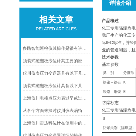
详情介绍
相关文章
产品概述
化工专用隔爆热电
RELATED ARTICLES
我厂生产的化工专
际IEC标准，并经
多路智能巡检仪其操作是很有讲究的
业的管道测温，且
技术参数
顶装式磁翻板液位计其主要的应用领域及具体用途
基本参数
类 别
分度号
仪川仪表压力变送器具有以下几大技术特点
镍铬－镍硅
K
顶装式磁翻板液位计具备以下几大主要特点
镍铬－铜镍
E
上海仪川电接点压力表过早或过晚发生信号
防爆标志
化工专用隔爆热电偶
从各个方面来探讨仪川仪表涡街流量计的技术特点
d
上海仪川雷达料位计在使用中的问题提出解决方案
防爆类别（隔爆型）
仪川仪表压力变送器详细的操作步骤如下