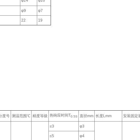
φ24
φ20
φ9
φ7
22
19
热响应时间T
分度号
测温范围℃
精度等级
直径mm
长度Lmm
安装固定
0.5S
≤3
φ3
≤5
φ4