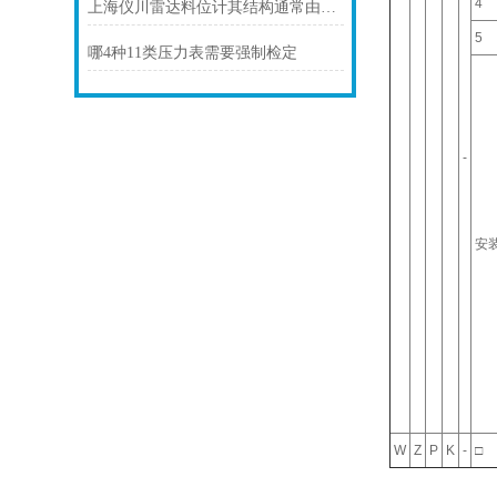
4
上海仪川雷达料位计其结构通常由以下部分组成
5
哪4种11类压力表需要强制检定
-
安
W
Z
P
K
-
□