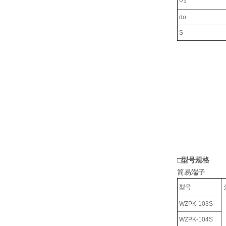
1
do
S
□型号规格
简易端子
型号
WZPK-103S
WZPK-104S