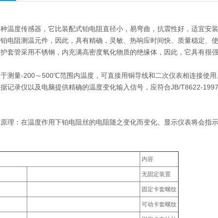
种温度传感器，它比装配式铂电阻直径小，易弯曲，抗震性好，适宜安装
进铂电阻测温元件，因此，具有精确，灵敏、热响应时间快、质量稳定、
保护套管采用不锈钢，内充满高密度氧化物质的绝缘体，因此，它具有很
于测量-200～500℃范围内温度，可直接用铜导线和二次仪表相连接
据记录仪以及电脑提供精确的温度变化输入信号，应符合JB/T8622-199
作原理：在温度作用下铂电阻丝的电阻随之变化而变化。显示仪表将会指
内容
无固定装置
固定卡套螺纹
可动卡套螺纹