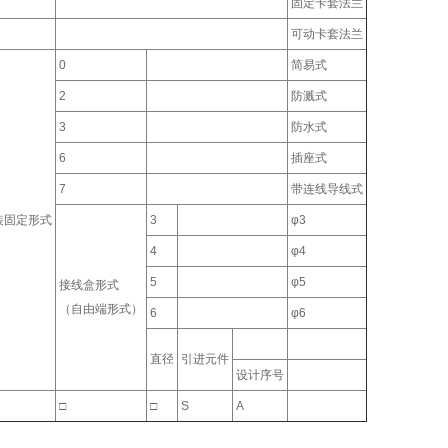
固定卡套法兰
可动卡套法兰
0
简易式
2
防溅式
3
防水式
6
插座式
7
带连线导线式
装固定形式
3
φ3
4
φ4
5
φ5
接线盒形式
（自由端形式）
6
φ6
直径
引进元件
设计序号
□
□
S
A