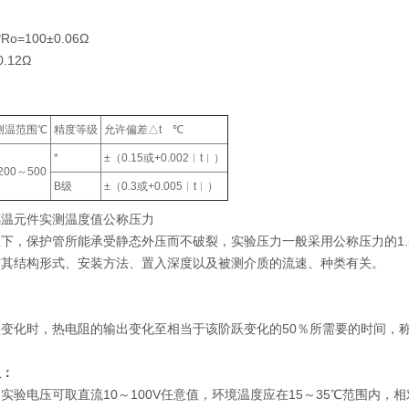
Ro=100±0.06Ω
.12Ω
测温范围℃
精度等级
允许偏差△t ℃
*
±（0.15或+0.002︱t︱）
-200～500
B级
±（0.3或+0.005︱t︱）
为感温元件实测温度值公称压力
下，保护管所能承受静态外压而不破裂，实验压力一般采用公称压力的1
与其结构形式、安装方法、置入深度以及被测介质的流速、种类有关。
变化时，热电阻的输出变化至相当于该阶跃变化的50％所需要的时间，称为
阻：
实验电压可取直流10～100V任意值，环境温度应在15～35℃范围内，相