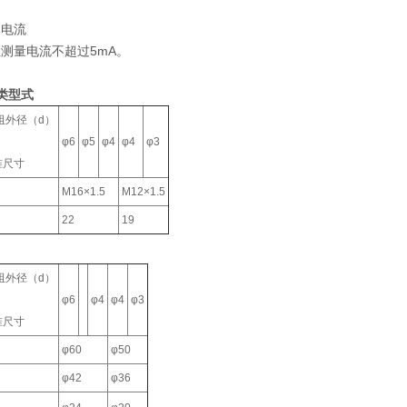
过电流
测量电流不超过5mA。
类型式
径（d）
φ6
φ5
φ4
φ4
φ3
准尺寸
M16×1.5
M12×1.5
22
19
径（d）
φ6
φ4
φ4
φ3
准尺寸
φ60
φ50
φ42
φ36