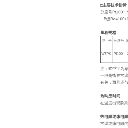
□主要技术指标
分度号Pt100：*
B级Ro=100±0
量程规格
型 号
分度号
WZPK
Pt100
注：式中“t”
一般是指在常温
有关，而且还
热响应时间
在温度出现阶跃
热电阻绝缘电
常温绝缘电阻的