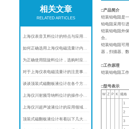
相关文章
□产品简介
铠装铂电阻是一
RELATED ARTICLES
铂电阻采用引
铠装铂电阻外
上海仪表音叉料位计的特点与应用的解析
合。
铠装铂电阻可用
如何正确选用上海仪电磁流量计内衬材料
器，扫描器、数
为正确使用阻旋料位计，选购时应注意以下几点
□工作原理
对于上海仪表电磁流量计的注意事项，你可知晓！
铠装铂电阻工
谈谈顶装式磁翻板液位计在各个方面的注意事项
□型号表示
W
Z
P
K
规格
上海仪川射频导纳料位计的操作小技巧
1
上海仪川超声波液位计的应用领域与性能特点
2
顶装式磁翻板液位计有着以下几大技术特点
3