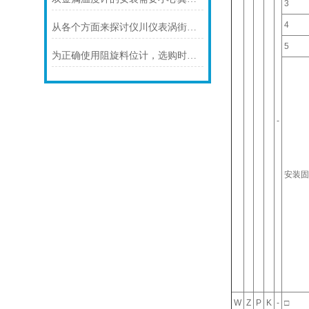
3
4
从各个方面来探讨仪川仪表涡街流量计的技术特点
5
为正确使用阻旋料位计，选购时应注意以下几点
-
安装固
W
Z
P
K
-
□