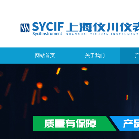
网站首页
关于我们