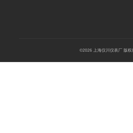
©2026 上海仪川仪表厂 版权所有 A