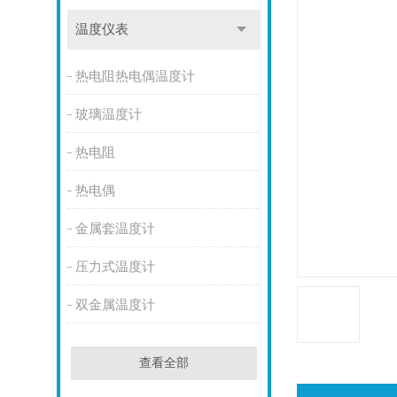
温度仪表
热电阻热电偶温度计
玻璃温度计
热电阻
热电偶
金属套温度计
压力式温度计
双金属温度计
查看全部