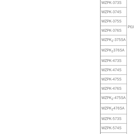
WZPK-373S
WZPK-374S
WZPK-375S
Pt1
WZPK-376S
WZPK
-375SA
2
WZPK
376SA
2
WZPK-473S
WZPK-474S
WZPK-475S
WZPK-476S
WZPK
-475SA
2
WZPK
476SA
2
WZPK-573S
WZPK-574S