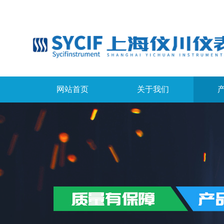
网站首页
关于我们