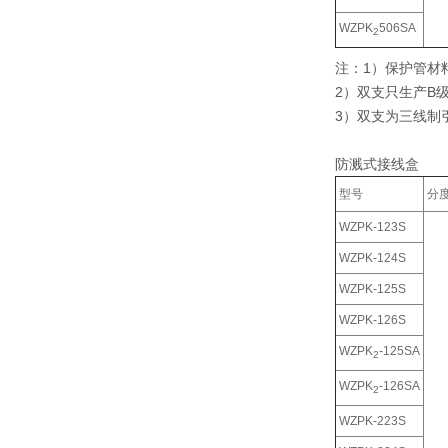
WZPK
506SA
2
注：1）保护管材料
2）双支只生产B
3）双支为三线制
防溅式接线盒
型号
分
WZPK-123S
WZPK-124S
WZPK-125S
WZPK-126S
WZPK
-125SA
2
WZPK
-126SA
2
WZPK-223S