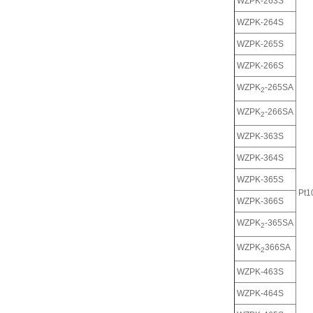
WZPK-263S
WZPK-264S
WZPK-265S
WZPK-266S
WZPK
-265SA
2
WZPK
-266SA
2
WZPK-363S
WZPK-364S
WZPK-365S
Pt1
WZPK-366S
WZPK
-365SA
2
WZPK
366SA
2
WZPK-463S
WZPK-464S