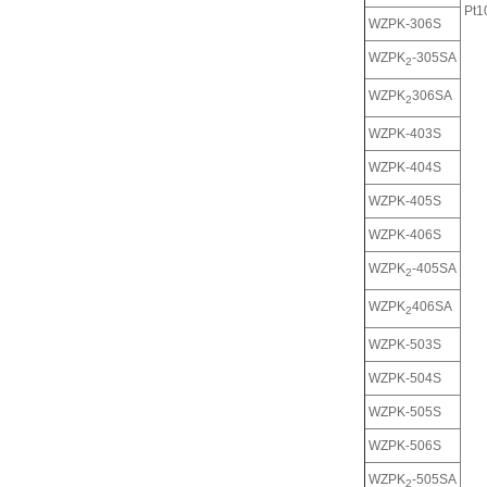
Pt1
WZPK-306S
WZPK
-305SA
2
WZPK
306SA
2
WZPK-403S
WZPK-404S
WZPK-405S
WZPK-406S
WZPK
-405SA
2
WZPK
406SA
2
WZPK-503S
WZPK-504S
WZPK-505S
WZPK-506S
WZPK
-505SA
2