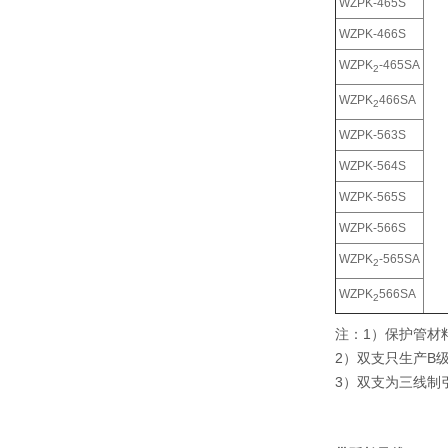
WZPK-465S
WZPK-466S
WZPK
-465SA
2
WZPK
466SA
2
WZPK-563S
WZPK-564S
WZPK-565S
WZPK-566S
WZPK
-565SA
2
WZPK
566SA
2
注：1）保护管材料
2）双支只生产B
3）双支为三线制