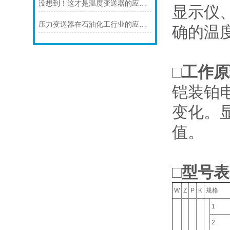
没想到！这才是温度变送器的应用特点！
显示仪
压力变送器在石油化工行业的应用说明
确的温度
□工作
铠装铂
变化。
值。
□型号
W
Z
P
K
规格
1
2