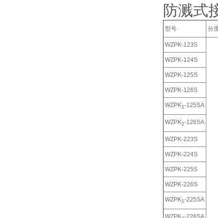
防溅式
型号
分
WZPK-123S
WZPK-124S
WZPK-125S
WZPK-126S
WZPK
-125SA
2
WZPK
-126SA
2
WZPK-223S
WZPK-224S
WZPK-225S
WZPK-226S
WZPK
-225SA
2
WZPK
-226SA