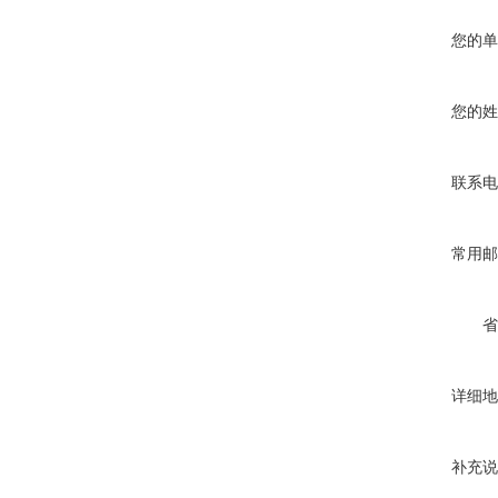
您的单
您的姓
联系电
常用邮
省
详细地
补充说