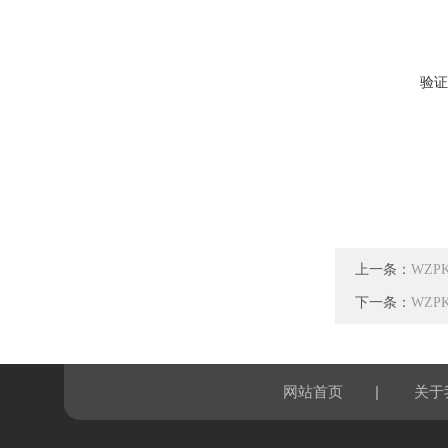
验证
上一条：
WZP
下一条：
WZP
|
网站首页
关于