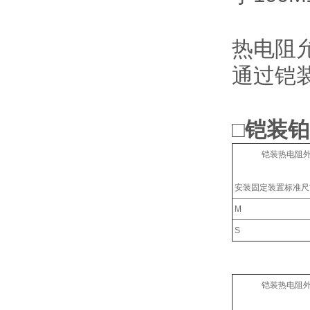
热电阻
通过铠
□铠装
铠装热电阻外径
安装固定装置标准尺
M
S
铠装热电阻外径