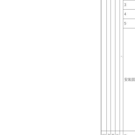
3
4
5
-
安装固