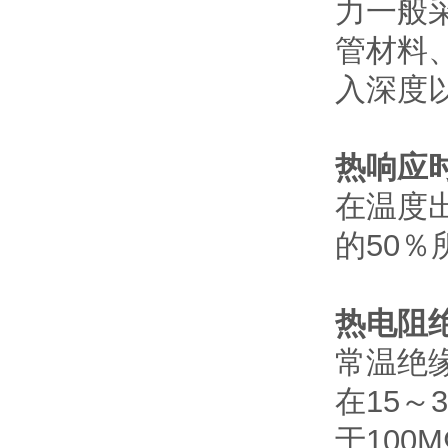
力一般
管材料
入深度
热响应
在温度
的50％
热电阻
常温绝
在15～
于100