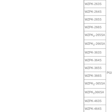
WZPK-263S
WZPK-264S
WZPK-265S
WZPK-266S
WZPK
-265SA
2
WZPK
-266SA
2
WZPK-363S
WZPK-364S
WZPK-365S
Pt1
WZPK-366S
WZPK
-365SA
2
WZPK
366SA
2
WZPK-463S
WZPK-464S