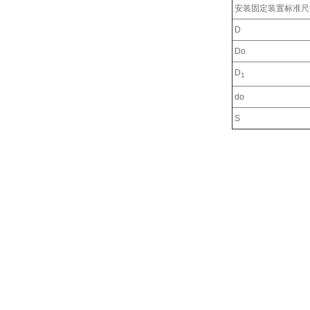
安装固定装置标准尺
D
Do
D
1
do
S