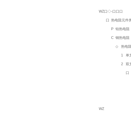
WZ口◇-口口口
口
热电阻元件
P
铂热电阻（默
C
铜热电阻
◇
热电
1
单
2
双
口
WZ