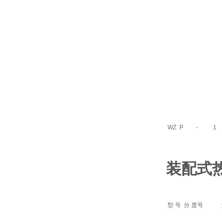
WZ
P
-
1
装配式
型 号
分 度号