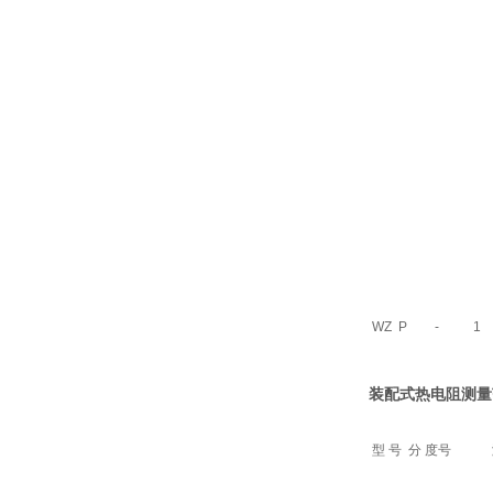
WZ
P
-
1
装配式热电阻
测量
型 号
分 度号