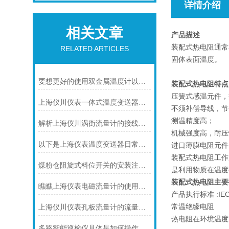
详情介绍
相关文章
产品描述
装配式热电阻通常
RELATED ARTICLES
固体表面温度。
要想更好的使用双金属温度计以下几点不可少
装配式热电阻特点
压簧式感温元件，
上海仪川仪表一体式温度变送器的特点
不须补偿导线，节
测温精度高；
解析上海仪川涡街流量计的接线情况
机械强度高，耐压
以下是上海仪表温度变送器日常保养的建议
进口薄膜电阻元件
装配式热电阻工作
煤粉仓阻旋式料位开关的安装注意事项
是利用物质在温度
装配式热电阻
主要
瞧瞧上海仪表电磁流量计的使用注意事项
产品执行标准 :IEC75
常温绝缘电阻
上海仪川仪表孔板流量计的流量计算公式
热电阻在环境温度为
多路智能巡检仪具体是如何操作的呢？