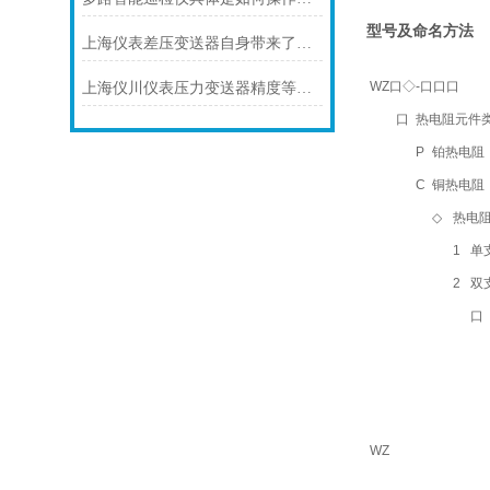
型号及命名方法
上海仪表差压变送器自身带来了怎样的功能
WZ口◇-口口口
上海仪川仪表压力变送器精度等级的划分方法
口
热电阻元件
P
铂热电阻（默
C
铜热电阻
◇
热电
1
单
2
双
口
WZ