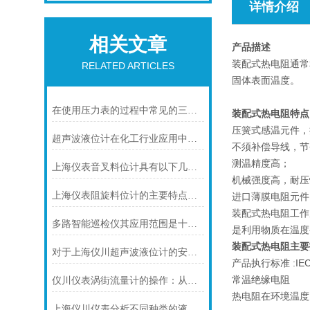
详情介绍
相关文章
产品描述
装配式热电阻通常
RELATED ARTICLES
固体表面温度。
在使用压力表的过程中常见的三个问题及解决方法
装配式热电阻特点
压簧式感温元件，
超声波液位计在化工行业应用中碰到的常见问题及解决方案
不须补偿导线，节
测温精度高；
上海仪表音叉料位计具有以下几个主要的用途
机械强度高，耐压
上海仪表阻旋料位计的主要特点可归纳如下
进口薄膜电阻元件
装配式热电阻工作
多路智能巡检仪其应用范围是十分广泛的
是利用物质在温度
装配式热电阻
主要
对于上海仪川超声波液位计的安装原理你可知晓！
产品执行标准 :IEC75
常温绝缘电阻
仪川仪表涡街流量计的操作：从头开始学
热电阻在环境温度为
上海仪川仪表分析不同种类的液位变送器