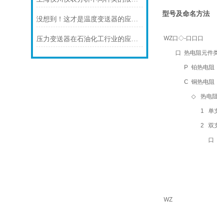
型号及命名方法
没想到！这才是温度变送器的应用特点！
WZ口◇-口口口
压力变送器在石油化工行业的应用说明
口
热电阻元件
P
铂热电阻（默
C
铜热电阻
◇
热电
1
单
2
双
口
WZ