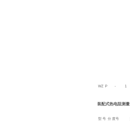
WZ
P
-
1
装配式热电阻
测量
型 号
分 度号