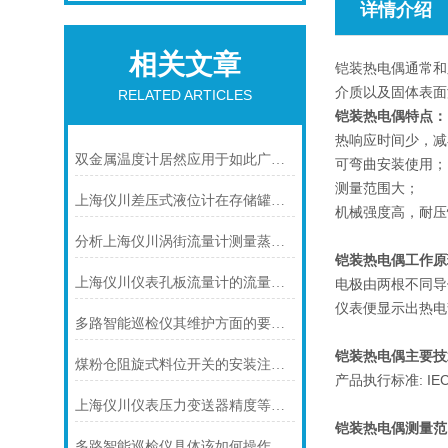
详情介绍
相关文章
铠装热电偶通常和
介质以及固体表面
RELATED ARTICLES
铠装热电偶特点：
热响应时间少，减
双金属温度计居然应用于如此广泛的领域
可弯曲安装使用；
测量范围大；
上海仪川差压式液位计在存储罐液位测量的应用
机械强度高，耐压
分析上海仪川涡街流量计测量蒸汽的三种方式
铠装热电偶工作原
上海仪川仪表孔板流量计的流量计算公式
电极由两根不同导
仪表便显示出热电
多路智能巡检仪其维护方面的要点是什么？
铠装热电偶主要技
煤粉仓阻旋式料位开关的安装注意事项
产品执行标准: IEC58
上海仪川仪表压力变送器精度等级的划分方法
铠装热电偶
测量范
多路智能巡检仪具体该如何操作呢？