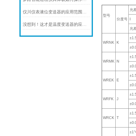
允
仪川仪表液位变送器的应用范围涵盖了多个行业和领域
型号
分度号
I
没想到！这才是温度变送器的应用特点！
允
±1.
WRNK
K
±0.0
±1.
WRMK
N
±0.0
±1.
WREK
E
±0.0
±1.
WRFK
J
±0.0
±1.
WRCK
T
±0.0
±1°