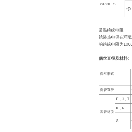
WRPK
S
±[0
常温绝缘电阻
铠装热电偶在环境温
的绝缘电阻为100
偶丝直径及材料:
偶丝形式
套管直径
E﹑J﹑T
K﹑N
套管材质
S