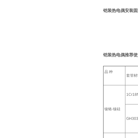
铠装热电偶安装固
铠装热电偶推荐使
品 种
套管材
1Cr18N
镍铬-镍硅
GH30