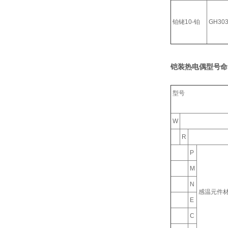
铂铑10-铂
GH30
铠装热电偶型号命
型号
W
R
P
M
N
感温元件
E
C